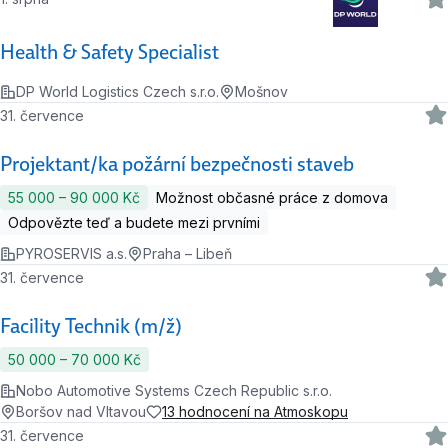
Health & Safety Specialist
DP World Logistics Czech s.r.o.
Mošnov
31. července
Projektant/ka požární bezpečnosti staveb
55 000 ‍–‍ 90 000 Kč
Možnost občasné práce z domova
Odpovězte teď a budete mezi prvními
PYROSERVIS a.s.
Praha – Libeň
31. července
Facility Technik (m/ž)
50 000 ‍–‍ 70 000 Kč
Nobo Automotive Systems Czech Republic s.r.o.
Boršov nad Vltavou
13 hodnocení na Atmoskopu
31. července