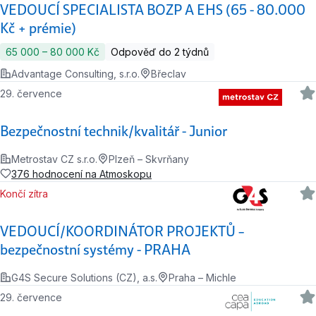
VEDOUCÍ SPECIALISTA BOZP A EHS (65 - 80.000
Kč + prémie)
65 000 ‍–‍ 80 000 Kč
Odpověď do 2 týdnů
Advantage Consulting, s.r.o.
Břeclav
29. července
Bezpečnostní technik/kvalitář - Junior
Metrostav CZ s.r.o.
Plzeň – Skvrňany
376 hodnocení na Atmoskopu
Končí zítra
VEDOUCÍ/KOORDINÁTOR PROJEKTŮ –
bezpečnostní systémy - PRAHA
G4S Secure Solutions (CZ), a.s.
Praha – Michle
29. července