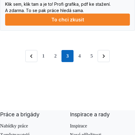
Klik sem, klik tam a je to! Profi grafika, pdf ke stažení.
A zdarma. To se pak práce hledá sama.
To chci zkusit
1
2
3
4
5
stránka
Předchozí
Následující
Práce a brigády
Inspirace a rady
Nabídky práce
Inspirace
Zaměstnavatelé
Nové příležitosti