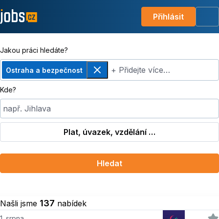
Přihlásit
Me
Jakou práci hledáte?
+ Přidejte více…
Ostraha a bezpečnost
Odebrat
Kde?
např. Jihlava
Plat, úvazek, vzdělání …
Hledat
137
Našli jsme
nabídek
1. srpna