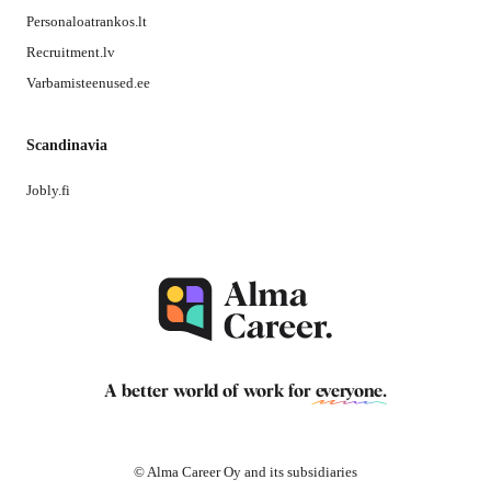
Personaloatrankos.lt
Recruitment.lv
Varbamisteenused.ee
Scandinavia
Jobly.fi
A better world of work for
everyone
.
© Alma Career Oy and its subsidiaries