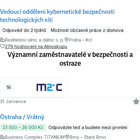
Vedoucí oddělení kybernetické bezpečnosti
technologických sítí
Odpověď do 2 týdnů
Možnost občasné práce z domova
Ředitelství silnic a dálnic s. p.
Praha – Krč
279 hodnocení na Atmoskopu
Významní zaměstnavatelé v bezpečnosti a
ostraze
16
31. července
Ostraha / Vrátný
23 000 ‍–‍ 28 000 Kč
Odpovězte teď a budete mezi prvními
Business Complex TITANIUM
Brno – Staré Brno