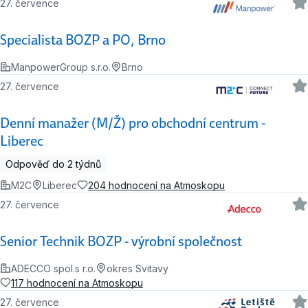
27. července
Specialista BOZP a PO, Brno
ManpowerGroup s.r.o.
Brno
27. července
Denní manažer (M/Ž) pro obchodní centrum -
Liberec
Odpověď do 2 týdnů
M2C
Liberec
204 hodnocení na Atmoskopu
27. července
Senior Technik BOZP - výrobní společnost
ADECCO spol.s r.o.
okres Svitavy
117 hodnocení na Atmoskopu
27. července