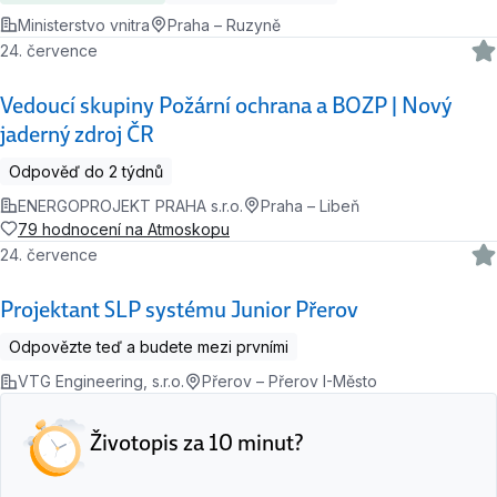
Ministerstvo vnitra
Praha – Ruzyně
24. července
Vedoucí skupiny Požární ochrana a BOZP | Nový
jaderný zdroj ČR
Odpověď do 2 týdnů
ENERGOPROJEKT PRAHA s.r.o.
Praha – Libeň
79 hodnocení na Atmoskopu
24. července
Projektant SLP systému Junior Přerov
Odpovězte teď a budete mezi prvními
VTG Engineering, s.r.o.
Přerov – Přerov I-Město
Životopis za 10 minut?