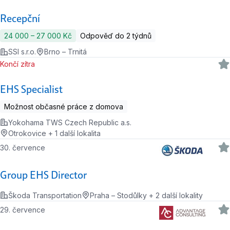
Recepční
24 000 ‍–‍ 27 000 Kč
Odpověď do 2 týdnů
SSI s.r.o.
Brno – Trnitá
Končí zítra
EHS Specialist
Možnost občasné práce z domova
Yokohama TWS Czech Republic a.s.
Otrokovice + 1 další lokalita
30. července
Group EHS Director
Škoda Transportation
Praha – Stodůlky + 2 další lokality
29. července