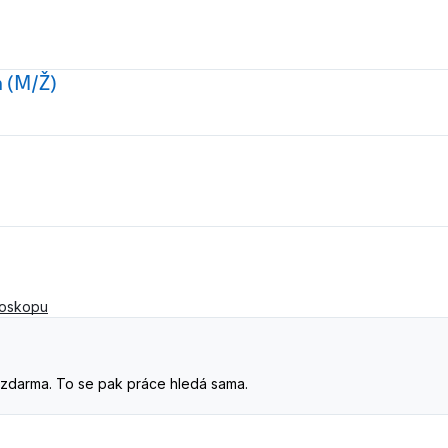
m (M/Ž)
moskopu
. A zdarma. To se pak práce hledá sama.