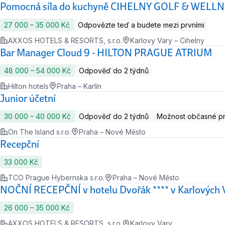
Pomocná síla do kuchyně CIHELNY GOLF & WELL
27 000 ‍–‍ 35 000 Kč
Odpovězte teď a budete mezi prvními
AXXOS HOTELS & RESORTS, s.r.o.
Karlovy Vary – Cihelny
Bar Manager Cloud 9 - HILTON PRAGUE ATRIUM
48 000 ‍–‍ 54 000 Kč
Odpověď do 2 týdnů
Hilton hotels
Praha – Karlín
Junior účetní
30 000 ‍–‍ 40 000 Kč
Odpověď do 2 týdnů
Možnost občasné p
On The Island s.r.o.
Praha – Nové Město
Recepční
33 000 Kč
TCO Prague Hybernska s.r.o.
Praha – Nové Město
NOČNÍ RECEPČNÍ v hotelu Dvořák **** v Karlových 
26 000 ‍–‍ 35 000 Kč
AXXOS HOTELS & RESORTS, s.r.o.
Karlovy Vary