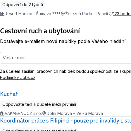
Odpověď do 2 týdnů
Resort Horizont Šumava ****
Železná Ruda – Pancíř
123 hodn
Cestovní ruch a ubytování
Dostávejte e-mailem nové nabídky podle Vašeho hledání.
Váš e-mail
Za účelem zasílání pracovních nabídek budou společnosti ze skupi
Podmínky Jobs.cz
Kuchař
Odpovězte teď a budete mezi prvními
VAKABRNOCZ s.r.o.
Dolní Morava – Velká Morava
Koordinátor práce s Filipínci - pouze pro invalidy 1.