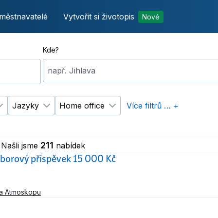
městnavatelé
Vytvořit si životopis
Nové
Kde?
např. Jihlava
Jazyky
Home office
Více filtrů … +
p úvazku
Změnit filtr
Vzdělání
Změnit filtr
Jazyky
Změnit filtr
Home office
211
Našli jsme
nabídek
náborový příspěvek 15 000 Kč
na Atmoskopu