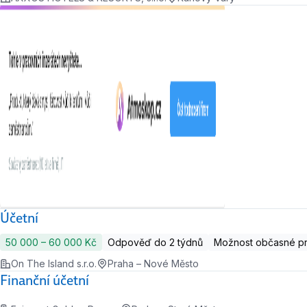
Účetní
50 000 ‍–‍ 60 000 Kč
Odpověď do 2 týdnů
Možnost občasné p
On The Island s.r.o.
Praha – Nové Město
Finanční účetní