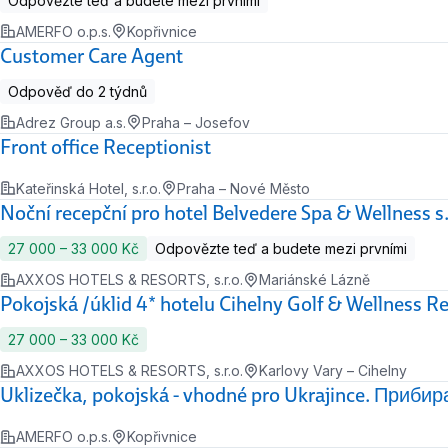
Odpovězte teď a budete mezi prvními
AMERFO o.p.s.
Kopřivnice
Customer Care Agent
Odpověď do 2 týdnů
Adrez Group a.s.
Praha – Josefov
Front office Receptionist
Kateřinská Hotel, s.r.o.
Praha – Nové Město
Noční recepční pro hotel Belvedere Spa & Wellness s.
27 000 ‍–‍ 33 000 Kč
Odpovězte teď a budete mezi prvními
AXXOS HOTELS & RESORTS, s.r.o.
Mariánské Lázně
Pokojská /úklid 4* hotelu Cihelny Golf & Wellness R
27 000 ‍–‍ 33 000 Kč
AXXOS HOTELS & RESORTS, s.r.o.
Karlovy Vary – Cihelny
Uklizečka, pokojská - vhodné pro Ukrajince. Приби
AMERFO o.p.s.
Kopřivnice