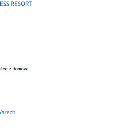
NESS RESORT
ráce z domova
Varech