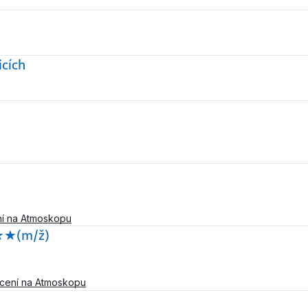
icích
í na Atmoskopu
★★★(m/ž)
cení na Atmoskopu