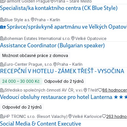
Fairmont Golden Prague
Praha – Staré Město
Specialista/ka kontaktního centra (CK Blue Style)
Blue Style a.s.
Praha – Karlín
🏡 Správce/správkyně apartmánu ve Velkých Opatov
Bohemian Estates International s.r.o.
Velké Opatovice
Assistance Coordinator (Bulgarian speaker)
Možnost občasné práce z domova
Euro-Center Prague, s.r.o.
Praha – Karlín
RECEPČNÍ V HOTELU - ZÁMEK TŘEŠŤ - VYSOČINA
24 000 ‍–‍ 30 000 Kč
Odpověď do 2 týdnů
Středisko společných činností AV ČR, v.v.i.
Třešť
86 hodnocen
Vedoucí obsluhy restaurace pro hotel Lanterna ★
Odpověď do 2 týdnů
HP TRONIC s.r.o. (Resort Valachy)
Velké Karlovice
263 hodno
Social Media & Content Executive