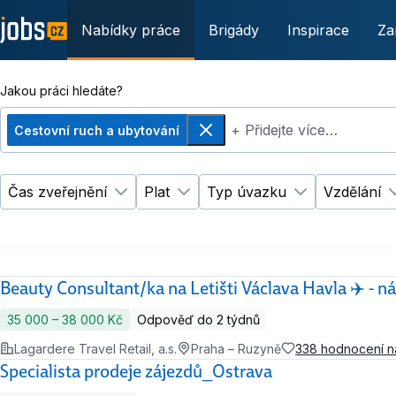
Nabídky práce
Brigády
Inspirace
Za
Jakou práci hledáte?
+ Přidejte více…
Cestovní ruch a ubytování
Odebrat
Čas zveřejnění
Plat
Typ úvazku
Vzdělání
Změnit filtr
Změnit filtr
Čas zveřejnění
Plat
Změnit filtr
Ty
Beauty Consultant/ka na Letišti Václava Havla ✈️ - 
35 000 ‍–‍ 38 000 Kč
Odpověď do 2 týdnů
Lagardere Travel Retail, a.s.
Praha – Ruzyně
338 hodnocení 
Specialista prodeje zájezdů_Ostrava