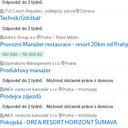
Odpověď do 2 týdnů
TUI Czech Republic, odštěpný závod
Ostrava
Technik/Údržbář
Odpověď do 2 týdnů
Adrez Group a.s.
Praha – Staré Město
Provozní Manažer restaurace – resort 20km od Prah
100 000 ‍–‍ 110 000 Kč
Operations Management s.r.o.
Praha
Produktový manažer
Odpověď do 2 týdnů
Možnost občasné práce z domova
INEX-cestovní kancelář s.r.o.
Praha – Vinohrady
Prodejce zájezdů
Odpověď do 2 týdnů
Možnost občasné práce z domova
INEX-cestovní kancelář s.r.o.
Praha – Vinohrady
Pokojská - OREA RESORT HORIZONT ŠUMAVA