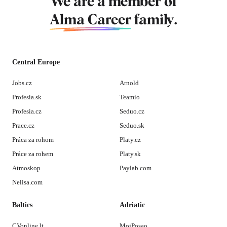
We are a member of
Alma Career
family.
Central Europe
Jobs.cz
Arnold
Profesia.sk
Teamio
Profesia.cz
Seduo.cz
Prace.cz
Seduo.sk
Práca za rohom
Platy.cz
Práce za rohem
Platy.sk
Atmoskop
Paylab.com
Nelisa.com
Baltics
Adriatic
CVonline.lt
MojPosao