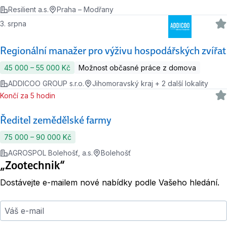
Resilient a.s.
Praha – Modřany
3. srpna
Regionální manažer pro výživu hospodářských zvířat
45 000 ‍–‍ 55 000 Kč
Možnost občasné práce z domova
ADDICOO GROUP s.r.o.
Jihomoravský kraj + 2 další lokality
Končí za 5 hodin
Ředitel zemědělské farmy
75 000 ‍–‍ 90 000 Kč
AGROSPOL Bolehošť, a.s.
Bolehošť
„Zootechnik“
Dostávejte e-mailem nové nabídky podle Vašeho hledání.
Váš e-mail