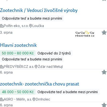
Zootechnik / Vedoucí živočišné výroby
Odpovězte teď a budete mezi prvními
Polfin eko, s.r.o.
Loučka
3. srpna
Hlavní zootechnik
50 000 ‍–‍ 80 000 Kč
Odpověď do 2 týdnů
Odpovězte teď a budete mezi prvními
PŘEDVÝBĚR.CZ a.s.
Žďár nad Metují
6. srpna
zootechnik- zootechnička chovu prasat
48 000 ‍–‍ 50 000 Kč
Odpovězte teď a budete mezi prvními
AGRO - Měřín, a.s.
Drnholec
6. srpna