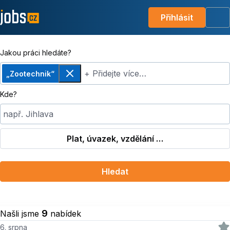
Přihlásit
Me
Jakou práci hledáte?
+ Přidejte více…
„Zootechnik“
Odebrat
Kde?
např. Jihlava
Plat, úvazek, vzdělání …
Hledat
9
Našli jsme
nabídek
6. srpna