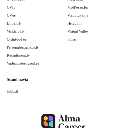
CV.lv
MojPosao.ba
CV.ee
Vrabotuvanje
Dirbam.lt
Hercul.hr
Visidarbi.lv
Virtual Valley
Otsintood.ee
Pulser
Personaloatrankos.lt
Recruitment.lv
Varbamisteenused.ee
Scandinavia
Jobly.fi