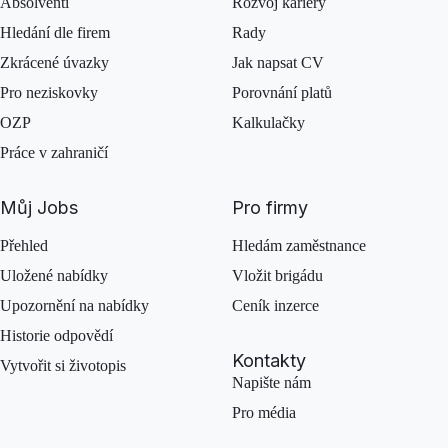
Absolventi
Rozvoj kariéry
Hledání dle firem
Rady
Zkrácené úvazky
Jak napsat CV
Pro neziskovky
Porovnání platů
OZP
Kalkulačky
Práce v zahraničí
Můj Jobs
Pro firmy
Přehled
Hledám zaměstnance
Uložené nabídky
Vložit brigádu
Upozornění na nabídky
Ceník inzerce
Historie odpovědí
Kontakty
Vytvořit si životopis
Napište nám
Pro média