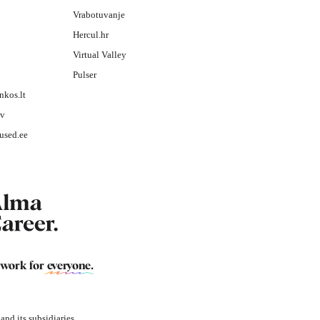
Vrabotuvanje
Hercul.hr
Virtual Valley
Pulser
nkos.lt
lv
used.ee
 work for
everyone
.
nd its subsidiaries