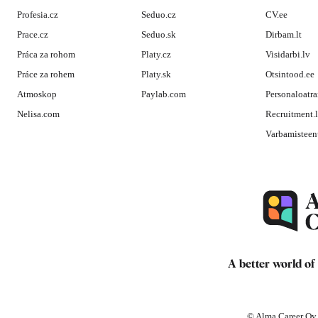
Profesia.cz
Seduo.cz
CV.ee
Prace.cz
Seduo.sk
Dirbam.lt
Práca za rohom
Platy.cz
Visidarbi.lv
Práce za rohem
Platy.sk
Otsintood.ee
Atmoskop
Paylab.com
Personaloatra
Nelisa.com
Recruitment.
Varbamisteen
A better world of
© Alma Career Oy a