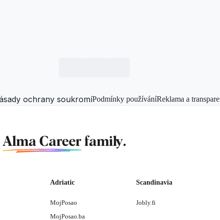
ásady ochrany soukromí
Podmínky používání
Reklama a transpare
f
Alma Career
family.
Adriatic
Scandinavia
MojPosao
Jobly.fi
MojPosao.ba