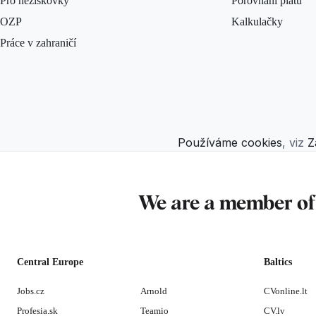
Pro neziskovky
Porovnání platů
OZP
Kalkulačky
Práce v zahraničí
Používáme cookies
, viz
Z
We are a member o
Central Europe
Baltics
Jobs.cz
Arnold
CVonline.lt
Profesia.sk
Teamio
CV.lv