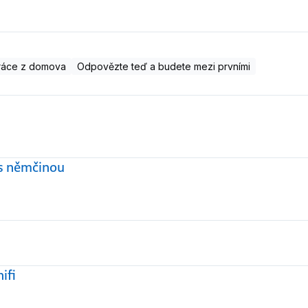
ráce z domova
Odpovězte teď a budete mezi prvními
 s němčinou
ifi