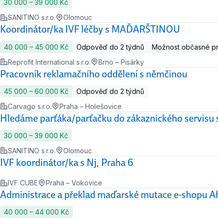
30 000 ‍–‍ 39 000 Kč
SANITINO s.r.o.
Olomouc
Koordinátor/ka IVF léčby s MAĎARŠTINOU
40 000 ‍–‍ 45 000 Kč
Odpověď do 2 týdnů
Možnost občasné p
Reprofit International s.r.o.
Brno – Pisárky
Pracovník reklamačního oddělení s němčinou
45 000 ‍–‍ 60 000 Kč
Odpověď do 2 týdnů
Carvago s.r.o.
Praha – Holešovice
Hledáme parťáka/parťačku do zákaznického servisu
30 000 ‍–‍ 39 000 Kč
SANITINO s.r.o.
Olomouc
IVF koordinátor/ka s Nj, Praha 6
IVF CUBE
Praha – Vokovice
Administrace a překlad maďarské mutace e-shopu Ah
40 000 ‍–‍ 44 000 Kč