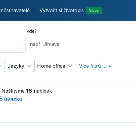
městnavatelé
Vytvořit si životopis
Nové
Kde?
např. Jihlava
Jazyky
Home office
Více filtrů … +
p úvazku
Změnit filtr
Vzdělání
Změnit filtr
Jazyky
Změnit filtr
Home office
18
Našli jsme
nabídek
,5 úvazku