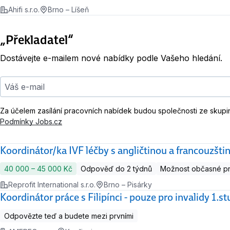
Ahifi s.r.o.
Brno – Líšeň
„Překladatel“
Dostávejte e-mailem nové nabídky podle Vašeho hledání.
Váš e-mail
Za účelem zasílání pracovních nabídek budou společnosti ze skupi
Podmínky Jobs.cz
Koordinátor/ka IVF léčby s angličtinou a francouzšti
40 000 ‍–‍ 45 000 Kč
Odpověď do 2 týdnů
Možnost občasné p
Reprofit International s.r.o.
Brno – Pisárky
Koordinátor práce s Filipínci - pouze pro invalidy 1.
Odpovězte teď a budete mezi prvními