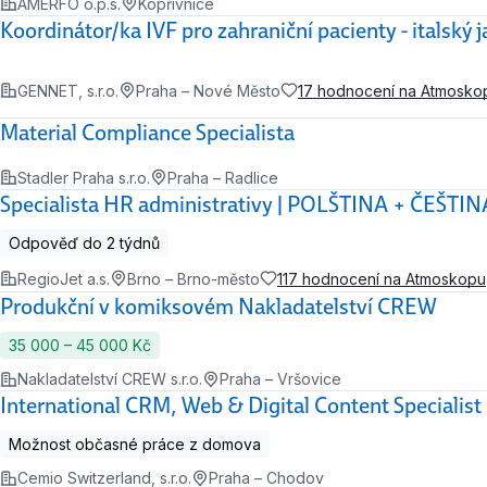
AMERFO o.p.s.
Kopřivnice
Koordinátor/ka IVF pro zahraniční pacienty - italský 
GENNET, s.r.o.
Praha – Nové Město
17 hodnocení na Atmosko
Material Compliance Specialista
Stadler Praha s.r.o.
Praha – Radlice
Specialista HR administrativy | POLŠTINA + ČEŠTIN
Odpověď do 2 týdnů
RegioJet a.s.
Brno – Brno-město
117 hodnocení na Atmoskopu
Produkční v komiksovém Nakladatelství CREW
35 000 ‍–‍ 45 000 Kč
Nakladatelství CREW s.r.o.
Praha – Vršovice
International CRM, Web & Digital Content Specialist
Možnost občasné práce z domova
Cemio Switzerland, s.r.o.
Praha – Chodov