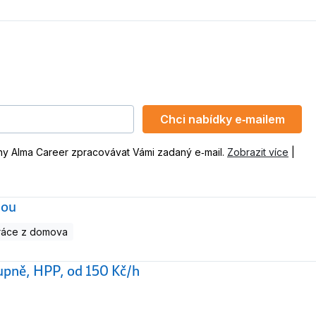
Chci nabídky e‑mailem
ny Alma Career zpracovávat Vámi zadaný e‑mail.
Zobrazit více
|
nou
ráce z domova
stupně, HPP, od 150 Kč/h