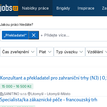
Nabídky práce
Brigády
Inspirace
Za
Jakou práci hledáte?
+ Přidejte více…
„Překladatel“
Odebrat
Čas zveřejnění
Plat
Typ úvazku
Vzdělání
Změnit filtr
Změnit filtr
Čas zveřejnění
Plat
Změnit filtr
Ty
Konzultant a překladatel pro zahraniční trhy (NJ) | 0
15 000 ‍–‍ 16 500 Kč
SANITINO s.r.o.
Litomyšl – Litomyšl-Město
Specialista/ka zákaznické péče – francouzský trh