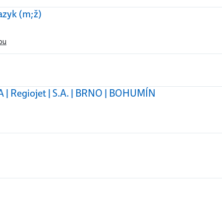
jazyk (m;ž)
pu
A | Regiojet | S.A. | BRNO | BOHUMÍN