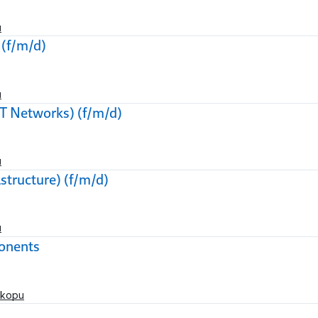
u
 (f/m/d)
u
OT Networks) (f/m/d)
u
structure) (f/m/d)
u
onents
skopu