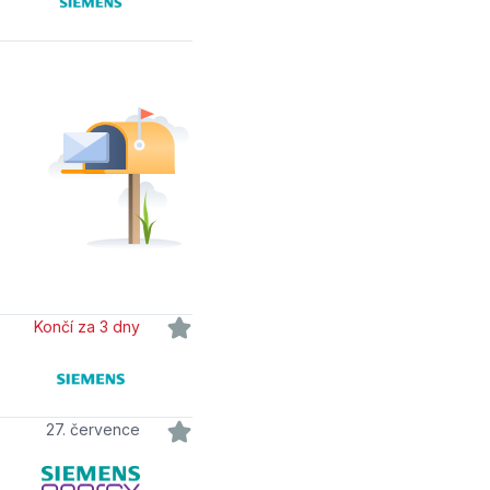
Končí za 3 dny
27. července