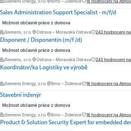
Siemens Energy, s.r.o.
Brno – Židenice
18 hodnocení na Atmo
Sales Administration Support Specialist - m/f/d
Možnost občasné práce z domova
Siemens, s.r.o.
Ostrava – Moravská Ostrava
243 hodnocení n
Disponent / Disponentin (m/f /d)
Možnost občasné práce z domova
Siemens, s.r.o.
Ostrava – Moravská Ostrava
243 hodnocení n
Koordinátor/ka Logistiky ve výrobě
Siemens Energy, s.r.o.
Brno – Židenice
18 hodnocení na Atmo
Stavební inženýr
Možnost občasné práce z domova
Siemens Energy, s.r.o.
Brno – Židenice
18 hodnocení na Atmo
Product & Solution Security Expert for embedded d