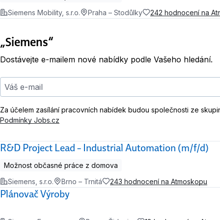
Siemens Mobility, s.r.o.
Praha – Stodůlky
242 hodnocení na A
„Siemens“
Dostávejte e-mailem nové nabídky podle Vašeho hledání.
Váš e-mail
Za účelem zasílání pracovních nabídek budou společnosti ze skupi
Podmínky Jobs.cz
R&D Project Lead – Industrial Automation (m/f/d)
Možnost občasné práce z domova
Siemens, s.r.o.
Brno – Trnitá
243 hodnocení na Atmoskopu
Plánovač Výroby