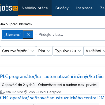
Nabídky práce
Brigády
Inspirace
Za
Jakou práci hledáte?
+ Přidejte více…
„Siemens“
Odebrat
Čas zveřejnění
Plat
Typ úvazku
Vzdělání
Změnit filtr
Změnit filtr
Čas zveřejnění
Plat
Změnit filtr
Ty
PLC programátor/ka – automatizační inženýr/ka (Si
Odpověď do 2 týdnů
Odpovězte teď a budete mezi prvními
Zeta CZ s.r.o.
Brno – Dolní Heršpice
CNC operátor/ seřizovač soustružnického centra D