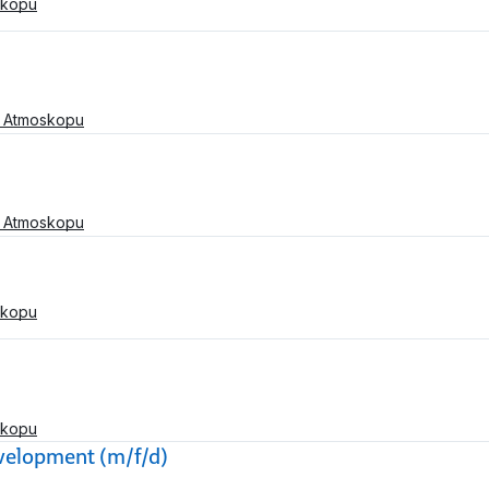
skopu
a Atmoskopu
a Atmoskopu
skopu
skopu
evelopment (m/f/d)