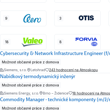
9
3
18
8
Cybersecurity & Network Infrastructure Engineer (f
Možnost občasné práce z domova
Siemens, s.r.o.
Letohrad
243 hodnocení na Atmoskopu
Nabídkový termodynamický inženýr
Možnost občasné práce z domova
Siemens Energy, s.r.o.
Brno – Židenice
18 hodnocení na Atmo
Commodity Manager - technické komponenty (m/ž/
Možnost občasné práce z domova