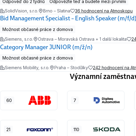
Odpověď do 2 týdnů
Odpovězte teď a budete mezi prvními
SolidVision, s.r.o.
Brno – Slatina
36 hodnocení na Atmoskopu
Bid Management Specialist – English Speaker (m/f/d
Možnost občasné práce z domova
Siemens, s.r.o.
Ostrava – Moravská Ostrava + 1 další lokalita
2
Category Manager JUNIOR (m/ž/n)
Možnost občasné práce z domova
Siemens Mobility, s.r.o.
Praha – Stodůlky
242 hodnocení na A
Významní zaměstnavat
60
7
21
110