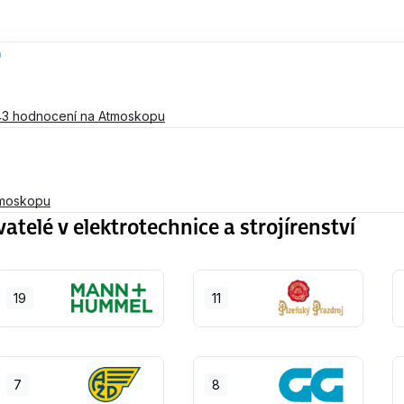
)
43 hodnocení na Atmoskopu
tmoskopu
elé v elektrotechnice a strojírenství
19
11
7
8