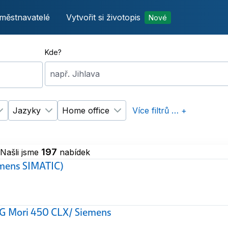
městnavatelé
Vytvořit si životopis
Nové
Kde?
např. Jihlava
Jazyky
Home office
Více filtrů … +
p úvazku
Změnit filtr
Vzdělání
Změnit filtr
Jazyky
Změnit filtr
Home office
197
Našli jsme
nabídek
emens SIMATIC)
MG Mori 450 CLX/ Siemens