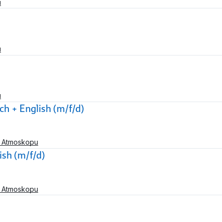
u
u
u
h + English (m/f/d)
a Atmoskopu
sh (m/f/d)
a Atmoskopu