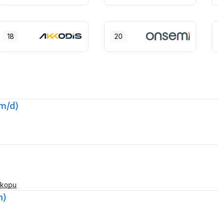
18
20
/m/d)
skopu
n)