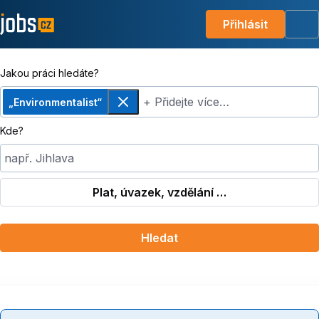
Přihlásit
Me
Jakou práci hledáte?
+ Přidejte více…
„Environmentalist“
Odebrat
Kde?
např. Jihlava
Plat, úvazek, vzdělání …
Hledat