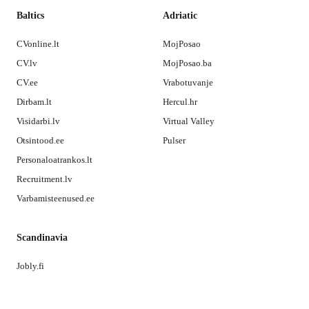
Baltics
Adriatic
CVonline.lt
MojPosao
CV.lv
MojPosao.ba
CV.ee
Vrabotuvanje
Dirbam.lt
Hercul.hr
Visidarbi.lv
Virtual Valley
Otsintood.ee
Pulser
Personaloatrankos.lt
Recruitment.lv
Varbamisteenused.ee
Scandinavia
Jobly.fi