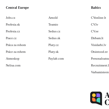
Central Europe
Baltics
Jobs.cz
Arnold
CVonline.lt
Profesia.sk
Teamio
CV.lv
Profesia.cz
Seduo.cz
CV.ee
Prace.cz
Seduo.sk
Dirbam.lt
Práca za rohom
Platy.cz
Visidarbi.lv
Práce za rohem
Platy.sk
Otsintood.ee
Atmoskop
Paylab.com
Personaloatra
Nelisa.com
Recruitment.
Varbamisteen