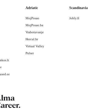
Adriatic
Scandinavia
MojPosao
Jobly.fi
MojPosao.ba
Vrabotuvanje
Hercul.hr
Virtual Valley
Pulser
nkos.lt
lv
used.ee