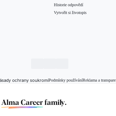
Historie odpovědí
Vytvořit si životopis
ásady ochrany soukromí
Podmínky používání
Reklama a transpare
f
Alma Career
family.