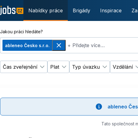
Nabídky práce
Brigády
Inspirace
Za
Jakou práci hledáte?
+ Přidejte více…
ableneo Česko s.r.o.
Odebrat
Čas zveřejnění
Plat
Typ úvazku
Vzdělání
Změnit filtr
Změnit filtr
Čas zveřejnění
Plat
Změnit filtr
Ty
ableneo Čes
Tato společnost 