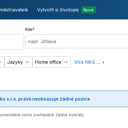
městnavatelé
Vytvořit si životopis
Nové
Kde?
např. Jihlava
Jazyky
Home office
Více filtrů … +
p úvazku
Změnit filtr
Vzdělání
Změnit filtr
Jazyky
Změnit filtr
Home office
ko s.r.o. právě neobsazuje žádné pozice
momentálně nemá zveřejněné žádné inzeráty.