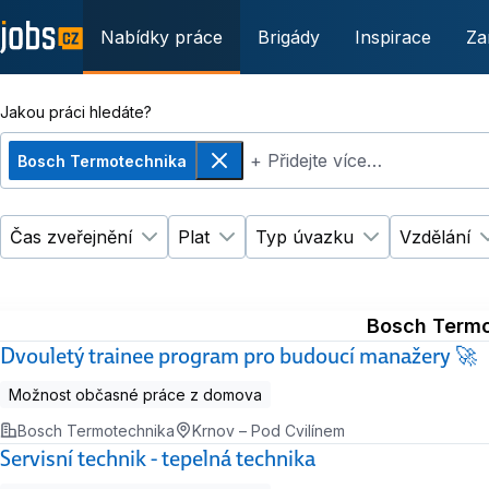
Nabídky práce
Brigády
Inspirace
Za
Jakou práci hledáte?
+ Přidejte více…
Bosch Termotechnika
Odebrat
Čas zveřejnění
Plat
Typ úvazku
Vzdělání
Změnit filtr
Změnit filtr
Čas zveřejnění
Plat
Změnit filtr
Ty
Bosch Termo
Dvouletý trainee program pro budoucí manažery 🚀
Možnost občasné práce z domova
Bosch Termotechnika
Krnov – Pod Cvilínem
Servisní technik - tepelná technika