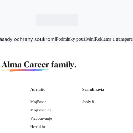
ásady ochrany soukromí
Podmínky používání
Reklama a transpare
f
Alma Career
family.
Adriatic
Scandinavia
MojPosao
Jobly.fi
MojPosao.ba
Vrabotuvanje
Hercul.hr