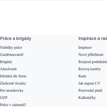
Práce a brigády
Inspirace a ra
Nabídky práce
Inspirace
Zaměstnavatelé
Nové příležitosti
Brigády
Rozjezd podnikání
Absolventi
Rozvoj kariéry
Hledání dle firem
Rady
Zkrácené úvazky
Jak napsat CV
Pro neziskovky
Porovnání platů
OZP
Kalkulačky
Práce v zahraničí