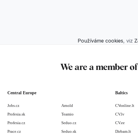
Používáme cookies
, viz
Z
We are a member o
Central Europe
Baltics
Jobs.cz
Arnold
CVonline.lt
Profesia.sk
Teamio
CV.lv
Profesia.cz
Seduo.cz
CV.ee
Prace.cz
Seduo.sk
Dirbam.lt