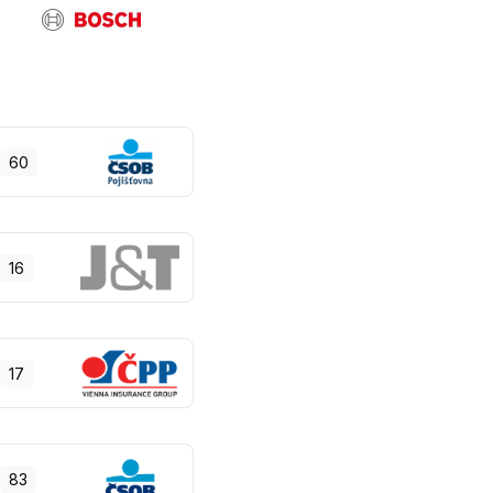
60
16
17
83