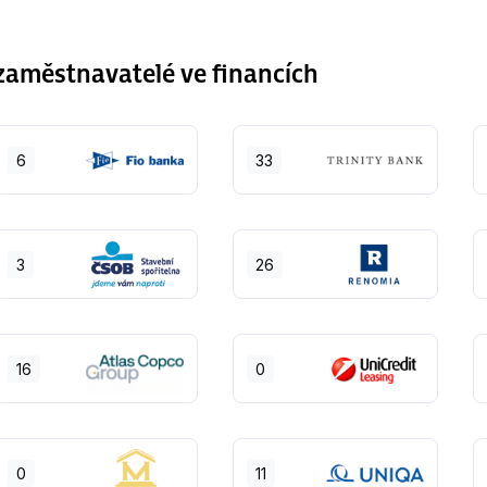
aměstnavatelé ve financích
6
33
3
26
16
0
0
11