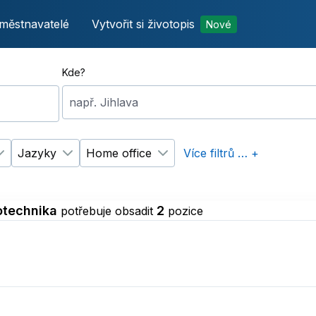
městnavatelé
Vytvořit si životopis
Nové
Kde?
např. Jihlava
Jazyky
Home office
Více filtrů … +
p úvazku
Změnit filtr
Vzdělání
Změnit filtr
Jazyky
Změnit filtr
Home office
technika
2
potřebuje obsadit
pozice