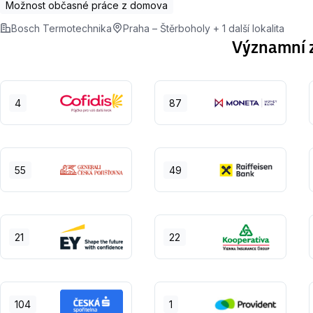
Možnost občasné práce z domova
Bosch Termotechnika
Praha – Štěrboholy + 1 další lokalita
Významní z
4
87
55
49
21
22
104
1