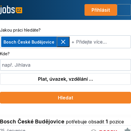
Přihlásit
Me
Jakou práci hledáte?
+ Přidejte více…
Bosch České Budějovice
Odebrat
Kde?
např. Jihlava
Plat, úvazek, vzdělání …
Hledat
Bosch České Budějovice
1
potřebuje obsadit
pozice
25. července