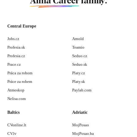
Alma Career
family.
Central Europe
Jobs.cz
Arnold
Profesia.sk
Teamio
Profesia.cz
Seduo.cz
Prace.cz
Seduo.sk
Práca za rohom
Platy.cz
Práce za rohem
Platy.sk
Atmoskop
Paylab.com
Nelisa.com
Baltics
Adriatic
CVonline.lt
MojPosao
CV.lv
MojPosao.ba