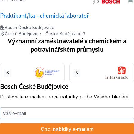
Praktikant/ka – chemická laboratoř
Bosch České Budějovice
České Budějovice – České Budějovice 3
Významní zaměstnavatelé v chemickém a
potravinářském průmyslu
6
5
Bosch České Budějovice
Dostávejte e-mailem nové nabídky podle Vašeho hledání.
Váš e-mail
Chci nabídky e‑mailem