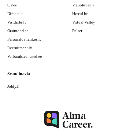
CV.ee
Vrabotuvanje
Dirbam.lt
Hercul.hr
Visidarbi.lv
Virtual Valley
Otsintood.ee
Pulser
Personaloatrankos.lt
Recruitment.lv
Varbamisteenused.ee
Scandinavia
Jobly.fi