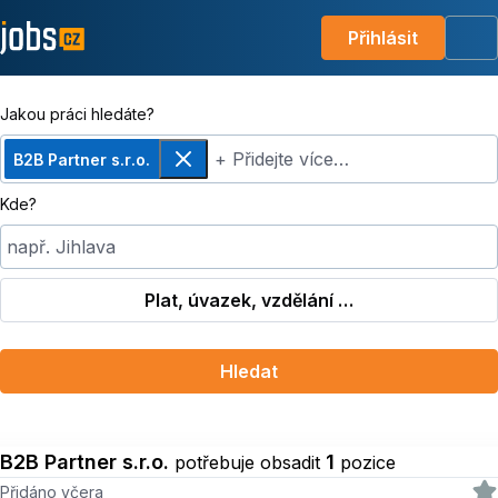
Přihlásit
Me
Jakou práci hledáte?
+ Přidejte více…
B2B Partner s.r.o.
Odebrat
Kde?
např. Jihlava
Plat, úvazek, vzdělání …
Hledat
B2B Partner s.r.o.
1
potřebuje obsadit
pozice
Přidáno včera