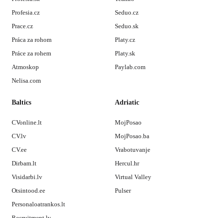
Profesia.cz
Seduo.cz
Prace.cz
Seduo.sk
Práca za rohom
Platy.cz
Práce za rohem
Platy.sk
Atmoskop
Paylab.com
Nelisa.com
Baltics
Adriatic
CVonline.lt
MojPosao
CV.lv
MojPosao.ba
CV.ee
Vrabotuvanje
Dirbam.lt
Hercul.hr
Visidarbi.lv
Virtual Valley
Otsintood.ee
Pulser
Personaloatrankos.lt
Recruitment.lv