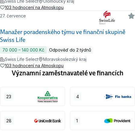
Swiss Life Select
Olomoucký kraj
103 hodnocení na Atmoskopu
27. července
Manažer poradenského týmu ve finanční skupině
Swiss Life
70 000 ‍–‍ 140 000 Kč
Odpověď do 2 týdnů
Swiss Life Select
Moravskoslezský kraj
103 hodnocení na Atmoskopu
Významní zaměstnavatelé ve financích
23
4
28
1