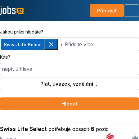
Přihlásit
Me
Jakou práci hledáte?
+ Přidejte více…
Swiss Life Select
Odebrat
Kde?
např. Jihlava
Plat, úvazek, vzdělání …
Hledat
Swiss Life Select
6
potřebuje obsadit
pozic
5. srpna