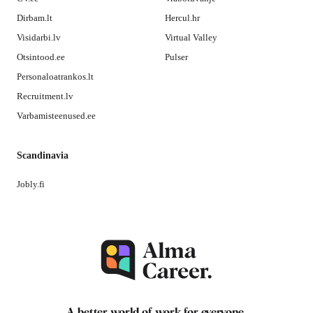
Dirbam.lt
Hercul.hr
Visidarbi.lv
Virtual Valley
Otsintood.ee
Pulser
Personaloatrankos.lt
Recruitment.lv
Varbamisteenused.ee
Scandinavia
Jobly.fi
A better world of work for
everyone
.