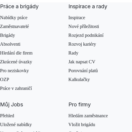
Práce a brigády
Inspirace a rady
Nabídky práce
Inspirace
Zaměstnavatelé
Nové příležitosti
Brigády
Rozjezd podnikání
Absolventi
Rozvoj kariéry
Hledání dle firem
Rady
Zkrácené úvazky
Jak napsat CV
Pro neziskovky
Porovnání platů
OZP
Kalkulačky
Práce v zahraničí
Můj Jobs
Pro firmy
Přehled
Hledám zaměstnance
Uložené nabídky
Vložit brigádu