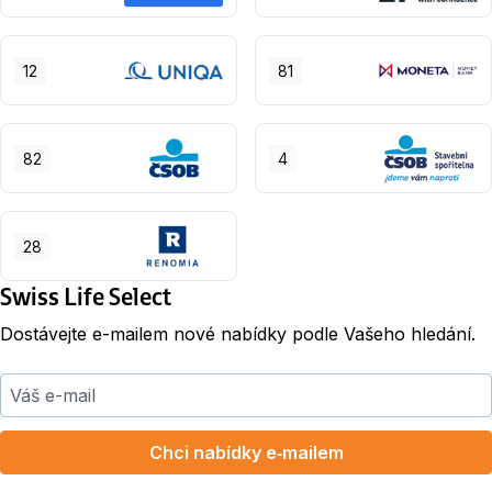
12
81
82
4
28
Swiss Life Select
Dostávejte e-mailem nové nabídky podle Vašeho hledání.
Váš e-mail
Chci nabídky e‑mailem