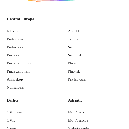
Central Europe
Jobs.cz
Arnold
Profesia.sk
Teamio
Profesia.cz
Seduo.cz
Prace.cz
Seduo.sk
Práca za rohom
Platy.cz
Práce za rohem
Platy.sk
Atmoskop
Paylab.com
Nelisa.com
Baltics
Adriatic
CVonline.lt
MojPosao
CV.lv
MojPosao.ba
CV.ee
Vrabotuvanje