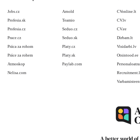
Jobs.cz
Arnold
CVonline.lt
Profesia.sk
Teamio
CV.lv
Profesia.cz
Seduo.cz
CV.ee
Prace.cz
Seduo.sk
Dirbam.lt
Práca za rohom
Platy.cz
Visidarbi.lv
Práce za rohem
Platy.sk
Otsintood.ee
Atmoskop
Paylab.com
Personaloatra
Nelisa.com
Recruitment.
Varbamisteen
A better world of