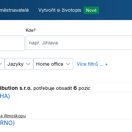
městnavatelé
Vytvořit si životopis
Nové
Kde?
např. Jihlava
Jazyky
Home office
Více filtrů … +
p úvazku
Změnit filtr
Vzdělání
Změnit filtr
Jazyky
Změnit filtr
Home office
bution s.r.o.
6
potřebuje obsadit
pozic
AHA)
na Atmoskopu
BRNO)