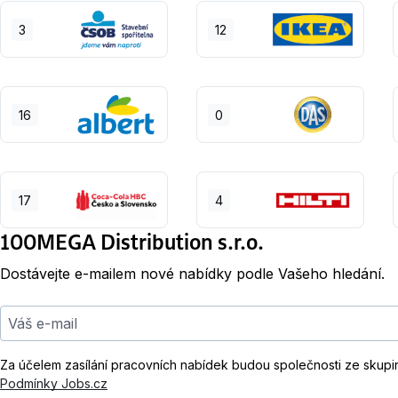
3
12
16
0
17
4
100MEGA Distribution s.r.o.
Dostávejte e-mailem nové nabídky podle Vašeho hledání.
Váš e-mail
Za účelem zasílání pracovních nabídek budou společnosti ze skupi
Podmínky Jobs.cz