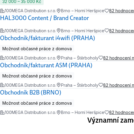
32 000 ‍–‍ 35 000 Kč
100MEGA Distribution s.r.o.
Brno – Horní Heršpice
82 hodnoce
HAL3000 Content / Brand Creator
100MEGA Distribution s.r.o.
Brno – Horní Heršpice
82 hodnoce
Obchodník/fakturant i4wifi (PRAHA)
Možnost občasné práce z domova
100MEGA Distribution s.r.o.
Praha – Štěrboholy
82 hodnocení 
Obchodník/fakturant ASM (PRAHA)
Možnost občasné práce z domova
100MEGA Distribution s.r.o.
Praha – Štěrboholy
82 hodnocení 
Obchodník B2B (BRNO)
Možnost občasné práce z domova
100MEGA Distribution s.r.o.
Brno – Horní Heršpice
82 hodnoce
Významní zamě