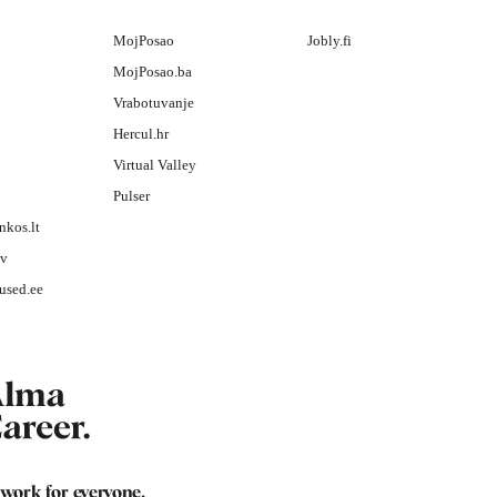
MojPosao
Jobly.fi
MojPosao.ba
Vrabotuvanje
Hercul.hr
Virtual Valley
Pulser
nkos.lt
lv
used.ee
 work for
everyone
.