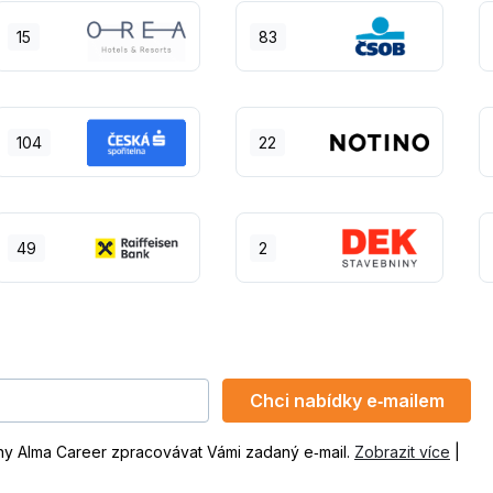
15
83
104
22
49
2
Chci nabídky e‑mailem
ny Alma Career zpracovávat Vámi zadaný e‑mail.
Zobrazit více
|