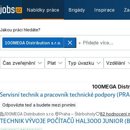
Nabídky práce
Brigády
Inspirace
Za
Jakou práci hledáte?
+ Přidejte více…
100MEGA Distribution s.r.o.
Odebrat
Čas zveřejnění
Plat
Typ úvazku
Vzdělání
Změnit filtr
Změnit filtr
Čas zveřejnění
Plat
Změnit filtr
Ty
100MEGA Distri
Servisní technik a pracovník technické podpory (PR
Odpovězte teď a budete mezi prvními
100MEGA Distribution s.r.o.
Praha – Štěrboholy
82 hodnocení 
TECHNIK VÝVOJE POČÍTAČŮ HAL3000 JUNIOR (