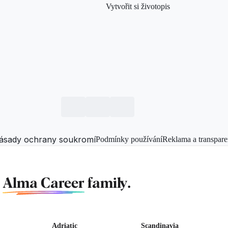
Vytvořit si životopis
ásady ochrany soukromí
Podmínky používání
Reklama a transpare
f
Alma Career
family.
Adriatic
Scandinavia