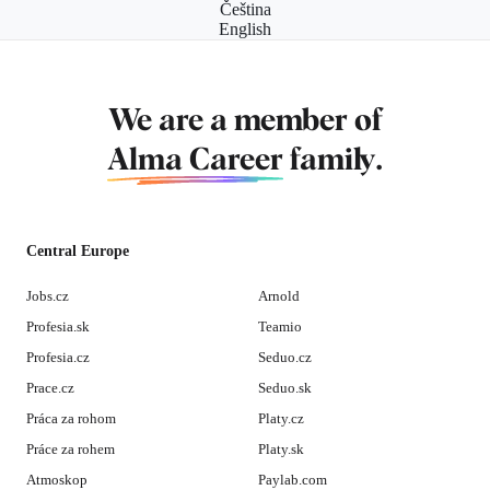
Čeština
English
We are a member of
Alma Career
family.
Central Europe
Jobs.cz
Arnold
Profesia.sk
Teamio
Profesia.cz
Seduo.cz
Prace.cz
Seduo.sk
Práca za rohom
Platy.cz
Práce za rohem
Platy.sk
Atmoskop
Paylab.com