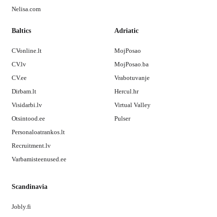
Nelisa.com
Baltics
Adriatic
CVonline.lt
MojPosao
CV.lv
MojPosao.ba
CV.ee
Vrabotuvanje
Dirbam.lt
Hercul.hr
Visidarbi.lv
Virtual Valley
Otsintood.ee
Pulser
Personaloatrankos.lt
Recruitment.lv
Varbamisteenused.ee
Scandinavia
Jobly.fi