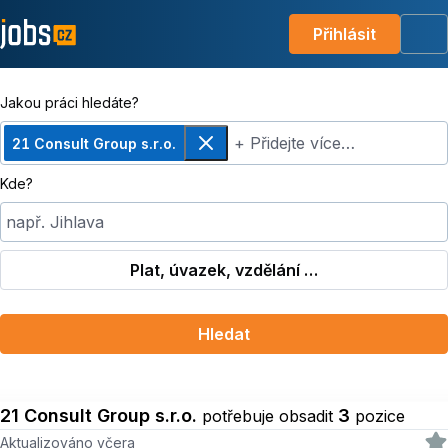
Přihlásit
Me
Jakou práci hledáte?
+ Přidejte více…
21 Consult Group s.r.o.
Odebrat
Kde?
např. Jihlava
Plat, úvazek, vzdělání …
Hledat
21 Consult Group s.r.o.
3
potřebuje obsadit
pozice
Aktualizováno včera