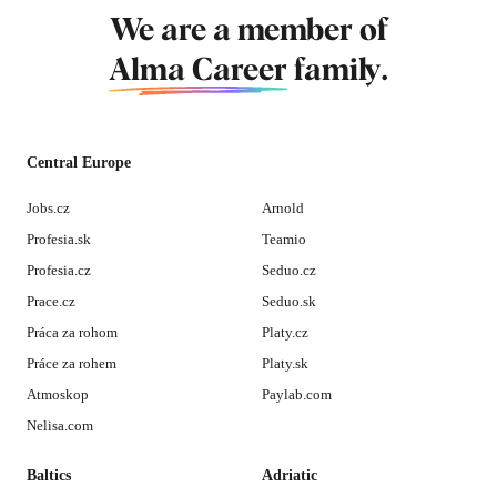
We are a member of
Alma Career
family.
Central Europe
Jobs.cz
Arnold
Profesia.sk
Teamio
Profesia.cz
Seduo.cz
Prace.cz
Seduo.sk
Práca za rohom
Platy.cz
Práce za rohem
Platy.sk
Atmoskop
Paylab.com
Nelisa.com
Baltics
Adriatic