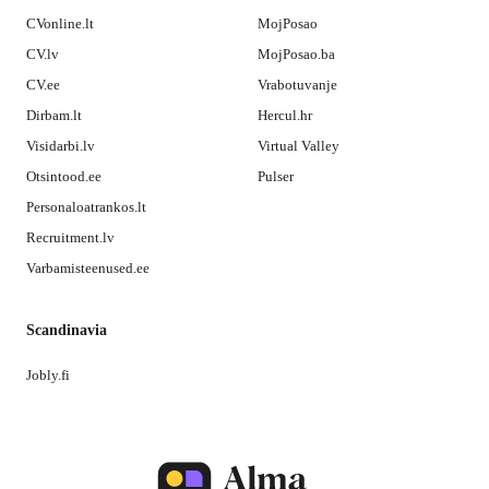
CVonline.lt
MojPosao
CV.lv
MojPosao.ba
CV.ee
Vrabotuvanje
Dirbam.lt
Hercul.hr
Visidarbi.lv
Virtual Valley
Otsintood.ee
Pulser
Personaloatrankos.lt
Recruitment.lv
Varbamisteenused.ee
Scandinavia
Jobly.fi