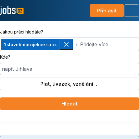
Přihlásit
Me
Jakou práci hledáte?
+ Přidejte více…
1stavebníprojekce s.r.o.
Odebrat
Kde?
např. Jihlava
Plat, úvazek, vzdělání …
Hledat