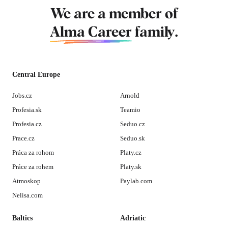
We are a member of
Alma Career
family.
Central Europe
Jobs.cz
Arnold
Profesia.sk
Teamio
Profesia.cz
Seduo.cz
Prace.cz
Seduo.sk
Práca za rohom
Platy.cz
Práce za rohem
Platy.sk
Atmoskop
Paylab.com
Nelisa.com
Baltics
Adriatic