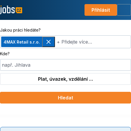
Přihlásit
Me
Jakou práci hledáte?
+ Přidejte více…
4MAX Retail s.r.o.
Odebrat
Kde?
např. Jihlava
Plat, úvazek, vzdělání …
Hledat