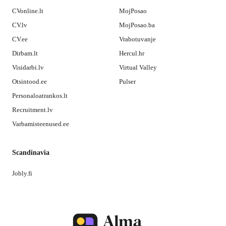
CVonline.lt
MojPosao
CV.lv
MojPosao.ba
CV.ee
Vrabotuvanje
Dirbam.lt
Hercul.hr
Visidarbi.lv
Virtual Valley
Otsintood.ee
Pulser
Personaloatrankos.lt
Recruitment.lv
Varbamisteenused.ee
Scandinavia
Jobly.fi