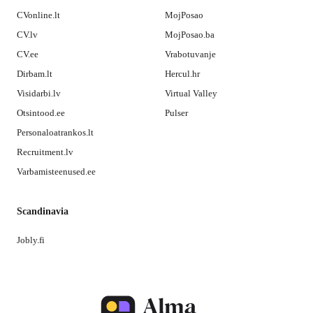
CVonline.lt
MojPosao
CV.lv
MojPosao.ba
CV.ee
Vrabotuvanje
Dirbam.lt
Hercul.hr
Visidarbi.lv
Virtual Valley
Otsintood.ee
Pulser
Personaloatrankos.lt
Recruitment.lv
Varbamisteenused.ee
Scandinavia
Jobly.fi