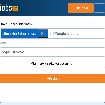
Přihlásit
Me
Jakou práci hledáte?
+ Přidejte více…
4interior&tiles s.r.o.
Odebrat
Kde?
např. Jihlava
Plat, úvazek, vzdělání …
Hledat