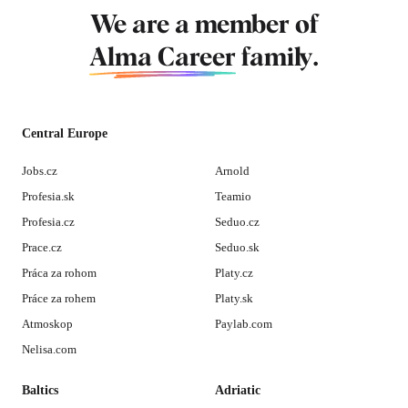
We are a member of
Alma Career
family.
Central Europe
Jobs.cz
Arnold
Profesia.sk
Teamio
Profesia.cz
Seduo.cz
Prace.cz
Seduo.sk
Práca za rohom
Platy.cz
Práce za rohem
Platy.sk
Atmoskop
Paylab.com
Nelisa.com
Baltics
Adriatic