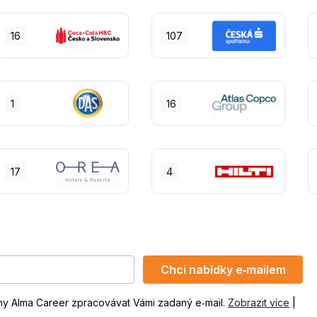
16
107
1
16
17
4
Chci nabídky e‑mailem
ny Alma Career zpracovávat Vámi zadaný e‑mail.
Zobrazit více
|