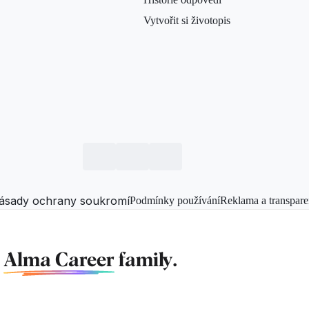
Vytvořit si životopis
ásady ochrany soukromí
Podmínky používání
Reklama a transpare
f
Alma Career
family.