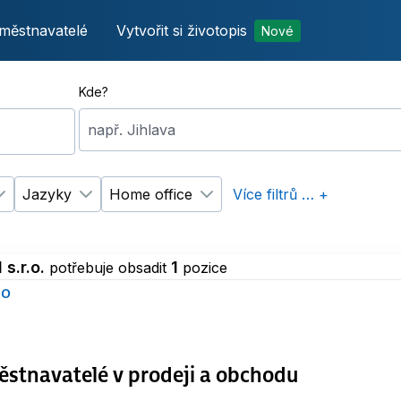
městnavatelé
Vytvořit si životopis
Nové
Kde?
např. Jihlava
Jazyky
Home office
Více filtrů … +
p úvazku
Změnit filtr
Vzdělání
Změnit filtr
Jazyky
Změnit filtr
Home office
s.r.o.
1
potřebuje obsadit
pozice
ho
stnavatelé v prodeji a obchodu