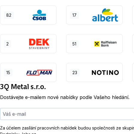
82
17
2
51
15
23
3Q Metal s.r.o.
Dostávejte e-mailem nové nabídky podle Vašeho hledání.
Váš e-mail
Za účelem zasílání pracovních nabídek budou společnosti ze skupi