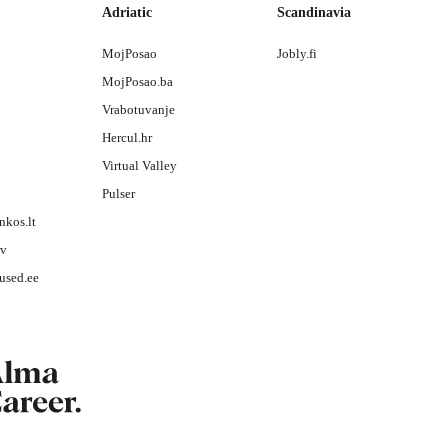
Adriatic
Scandinavia
MojPosao
Jobly.fi
MojPosao.ba
Vrabotuvanje
Hercul.hr
Virtual Valley
Pulser
nkos.lt
lv
used.ee