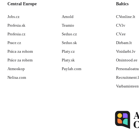
Central Europe
Baltics
Jobs.cz
Arnold
CVonline.lt
Profesia.sk
Teamio
CV.lv
Profesia.cz
Seduo.cz
CV.ee
Prace.cz
Seduo.sk
Dirbam.lt
Práca za rohom
Platy.cz
Visidarbi.lv
Práce za rohem
Platy.sk
Otsintood.ee
Atmoskop
Paylab.com
Personaloatra
Nelisa.com
Recruitment.
Varbamisteen