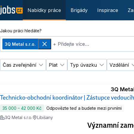
Nabídky práce
Brigády
Inspirace
Za
Jakou práci hledáte?
+ Přidejte více…
3Q Metal s.r.o.
Odebrat
Čas zveřejnění
Plat
Typ úvazku
Vzdělání
Změnit filtr
Změnit filtr
Čas zveřejnění
Plat
Změnit filtr
Ty
3Q Metal 
Technicko-obchodní koordinátor | Zástupce vedoucí
35 000 ‍–‍ 42 000 Kč
Odpovězte teď a budete mezi prvními
3Q Metal s.r.o.
Libišany
Významní zamě