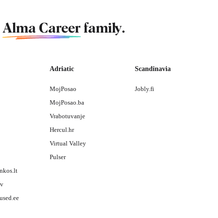
f
Alma Career
family.
Adriatic
Scandinavia
MojPosao
Jobly.fi
MojPosao.ba
Vrabotuvanje
Hercul.hr
Virtual Valley
Pulser
nkos.lt
lv
used.ee