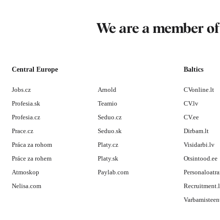
We are a member o
Central Europe
Baltics
Jobs.cz
Arnold
CVonline.lt
Profesia.sk
Teamio
CV.lv
Profesia.cz
Seduo.cz
CV.ee
Prace.cz
Seduo.sk
Dirbam.lt
Práca za rohom
Platy.cz
Visidarbi.lv
Práce za rohem
Platy.sk
Otsintood.ee
Atmoskop
Paylab.com
Personaloatra
Nelisa.com
Recruitment.
Varbamisteen