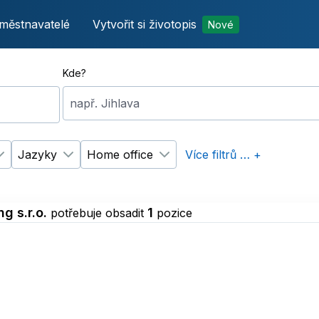
městnavatelé
Vytvořit si životopis
Nové
Kde?
např. Jihlava
Jazyky
Home office
Více filtrů … +
p úvazku
Změnit filtr
Vzdělání
Změnit filtr
Jazyky
Změnit filtr
Home office
g s.r.o.
1
potřebuje obsadit
pozice