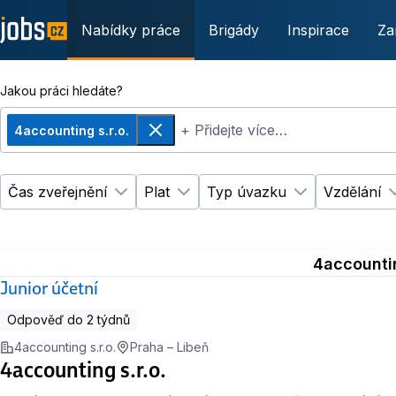
Nabídky práce
Brigády
Inspirace
Za
Jakou práci hledáte?
+ Přidejte více…
4accounting s.r.o.
Odebrat
Čas zveřejnění
Plat
Typ úvazku
Vzdělání
Změnit filtr
Změnit filtr
Čas zveřejnění
Plat
Změnit filtr
Ty
4accountin
Junior účetní
Odpověď do 2 týdnů
4accounting s.r.o.
Praha – Libeň
4accounting s.r.o.