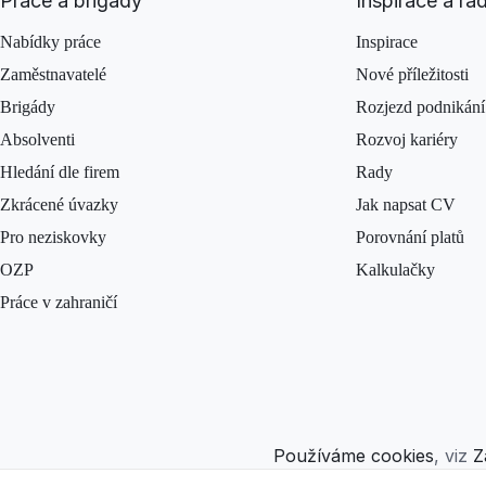
Práce a brigády
Inspirace a ra
Nabídky práce
Inspirace
Zaměstnavatelé
Nové příležitosti
Brigády
Rozjezd podnikání
Absolventi
Rozvoj kariéry
Hledání dle firem
Rady
Zkrácené úvazky
Jak napsat CV
Pro neziskovky
Porovnání platů
OZP
Kalkulačky
Práce v zahraničí
Používáme cookies
, viz
Z