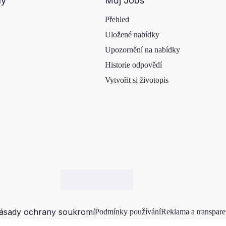
dy
Můj Jobs
Přehled
Uložené nabídky
Upozornění na nabídky
Historie odpovědí
Vytvořit si životopis
ásady ochrany soukromí
Podmínky používání
Reklama a transpare