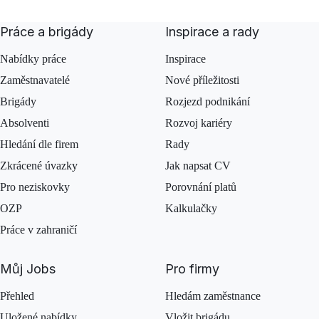
Práce a brigády
Inspirace a rady
Nabídky práce
Inspirace
Zaměstnavatelé
Nové příležitosti
Brigády
Rozjezd podnikání
Absolventi
Rozvoj kariéry
Hledání dle firem
Rady
Zkrácené úvazky
Jak napsat CV
Pro neziskovky
Porovnání platů
OZP
Kalkulačky
Práce v zahraničí
Můj Jobs
Pro firmy
Přehled
Hledám zaměstnance
Uložené nabídky
Vložit brigádu