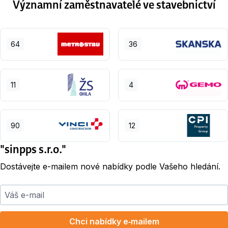
Významní zaměstnavatelé ve stavebnictví
64
36
11
4
90
12
"sinpps s.r.o."
Dostávejte e-mailem nové nabídky podle Vašeho hledání.
Váš e-mail
Chci nabídky e‑mailem