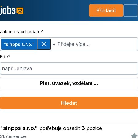
Přihlásit
Me
Jakou práci hledáte?
+ Přidejte více…
"sinpps s.r.o."
Odebrat
Kde?
např. Jihlava
Plat, úvazek, vzdělání …
Hledat
"sinpps s.r.o."
3
potřebuje obsadit
pozice
31. července