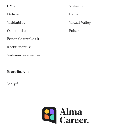
CV.ee
Vrabotuvanje
Dirbam.lt
Hercul.hr
Visidarbi.lv
Virtual Valley
Otsintood.ee
Pulser
Personaloatrankos.lt
Recruitment.lv
Varbamisteenused.ee
Scandinavia
Jobly.fi