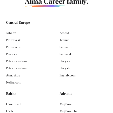
Alma Career
family.
Central Europe
Jobs.cz
Arnold
Profesia.sk
Teamio
Profesia.cz
Seduo.cz
Prace.cz
Seduo.sk
Práca za rohom
Platy.cz
Práce za rohem
Platy.sk
Atmoskop
Paylab.com
Nelisa.com
Baltics
Adriatic
CVonline.lt
MojPosao
CV.lv
MojPosao.ba