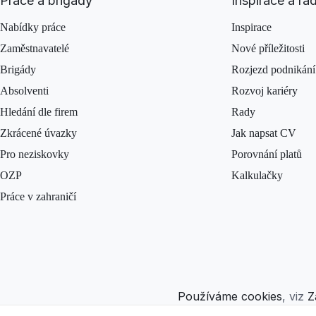
Práce a brigády
Inspirace a ra
Nabídky práce
Inspirace
Zaměstnavatelé
Nové příležitosti
Brigády
Rozjezd podnikání
Absolventi
Rozvoj kariéry
Hledání dle firem
Rady
Zkrácené úvazky
Jak napsat CV
Pro neziskovky
Porovnání platů
OZP
Kalkulačky
Práce v zahraničí
Používáme cookies
, viz
Z