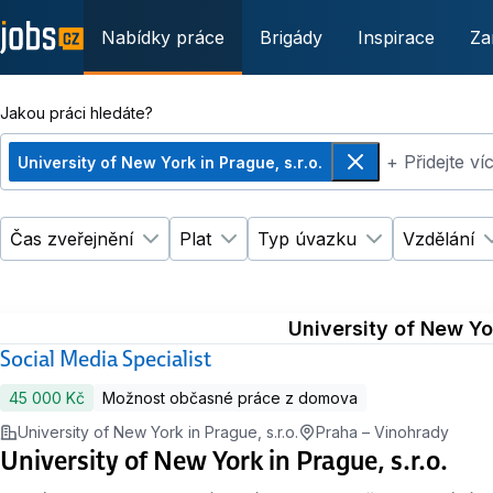
Nabídky práce
Brigády
Inspirace
Za
Jakou práci hledáte?
+ Přidejte v
University of New York in Prague, s.r.o.
Odebrat
Čas zveřejnění
Plat
Typ úvazku
Vzdělání
Změnit filtr
Změnit filtr
Čas zveřejnění
Plat
Změnit filtr
Ty
University of New Yor
Social Media Specialist
45 000 Kč
Možnost občasné práce z domova
University of New York in Prague, s.r.o.
Praha – Vinohrady
University of New York in Prague, s.r.o.