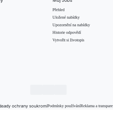
dy
Můj Jobs
Přehled
Uložené nabídky
Upozornění na nabídky
Historie odpovědí
Vytvořit si životopis
ásady ochrany soukromí
Podmínky používání
Reklama a transpare