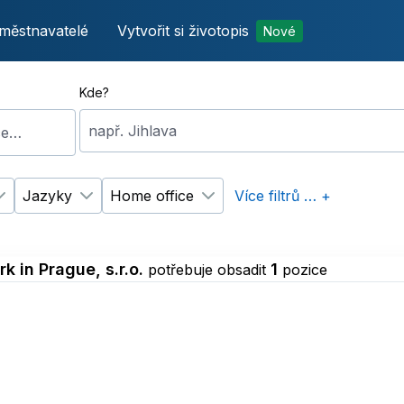
městnavatelé
Vytvořit si životopis
Nové
Kde?
např. Jihlava
íce…
Jazyky
Home office
Více filtrů … +
p úvazku
Změnit filtr
Vzdělání
Změnit filtr
Jazyky
Změnit filtr
Home office
k in Prague, s.r.o.
1
potřebuje obsadit
pozice