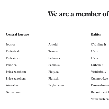
We are a member o
Central Europe
Baltics
Jobs.cz
Arnold
CVonline.lt
Profesia.sk
Teamio
CV.lv
Profesia.cz
Seduo.cz
CV.ee
Prace.cz
Seduo.sk
Dirbam.lt
Práca za rohom
Platy.cz
Visidarbi.lv
Práce za rohem
Platy.sk
Otsintood.ee
Atmoskop
Paylab.com
Personaloatra
Nelisa.com
Recruitment.
Varbamisteen