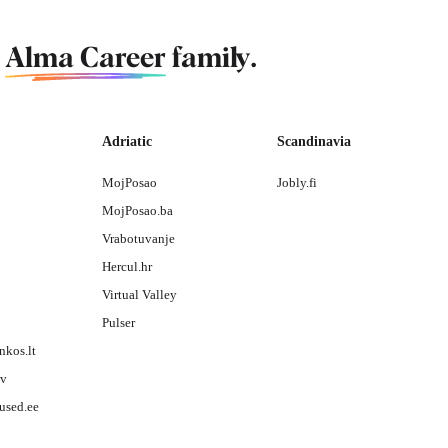
f
Alma Career
family.
Adriatic
Scandinavia
MojPosao
Jobly.fi
MojPosao.ba
Vrabotuvanje
Hercul.hr
Virtual Valley
Pulser
nkos.lt
lv
used.ee