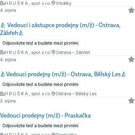
H R U Š K A , spol. s r.o.
Vrbátky
4. srpna
🍐 Vedoucí i zástupce prodejny (m/ž) - Ostrava,
Zábřeh🍐
Odpovězte teď a budete mezi prvními
H R U Š K A , spol. s r.o.
Ostrava – Zábřeh
4. srpna
🍐Vedoucí prodejny (m/ž) - Ostrava, Bělský Les🍐
Odpovězte teď a budete mezi prvními
H R U Š K A , spol. s r.o.
Ostrava – Bělský Les
3. srpna
Vedoucí prodejny (m/ž) - Praskačka
Odpovězte teď a budete mezi prvními
H R U Š K A , spol. s r.o.
Praskačka