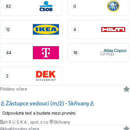
82
0
12
4
44
16
2
Přidáno včera
🍐Zástupce vedoucí (m/ž) - Skřivany🍐
Odpovězte teď a budete mezi prvními
H R U Š K A , spol. s r.o.
Skřivany
Aktualizováno včera