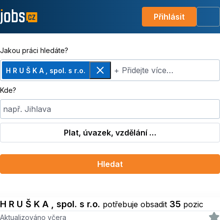
Přihlásit
Me
Jakou práci hledáte?
+ Přidejte více…
H R U Š K A , spol. s r.o.
Odebrat
Kde?
např. Jihlava
Plat, úvazek, vzdělání …
Hledat
H R U Š K A , spol. s r.o.
35
potřebuje obsadit
pozic
Aktualizováno včera