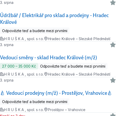
3. srpna
Údržbář / Elektrikář pro sklad a prodejny - Hradec
Králové
Odpovězte teď a budete mezi prvními
H R U Š K A , spol. s r.o.
Hradec Králové – Slezské Předměstí
3. srpna
Vedoucí směny - sklad Hradec Králové (m/ž)
27 000 ‍–‍ 35 000 Kč
Odpovězte teď a budete mezi prvními
H R U Š K A , spol. s r.o.
Hradec Králové – Slezské Předměstí
3. srpna
🍐 Vedoucí prodejny (m/ž) - Prostějov, Vrahovice🍐
Odpovězte teď a budete mezi prvními
H R U Š K A , spol. s r.o.
Prostějov – Vrahovice
Končí za 3 dny