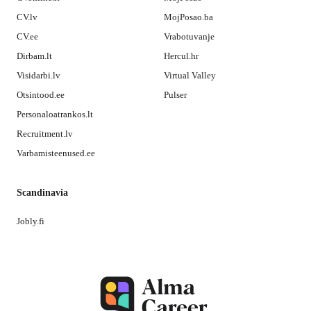
CV.lv
MojPosao.ba
CV.ee
Vrabotuvanje
Dirbam.lt
Hercul.hr
Visidarbi.lv
Virtual Valley
Otsintood.ee
Pulser
Personaloatrankos.lt
Recruitment.lv
Varbamisteenused.ee
Scandinavia
Jobly.fi