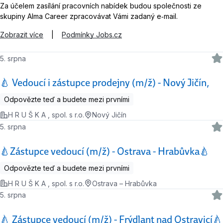
Za účelem zasílání pracovních nabídek budou společnosti ze
skupiny Alma Career zpracovávat Vámi zadaný e‑mail.
Zobrazit více
|
Podmínky Jobs.cz
5. srpna
🍐 Vedoucí i zástupce prodejny (m/ž) - Nový Jičín,
Odpovězte teď a budete mezi prvními
H R U Š K A , spol. s r.o.
Nový Jičín
5. srpna
🍐Zástupce vedoucí (m/ž) - Ostrava - Hrabůvka🍐
Odpovězte teď a budete mezi prvními
H R U Š K A , spol. s r.o.
Ostrava – Hrabůvka
5. srpna
🍐 Zástupce vedoucí (m/ž) - Frýdlant nad Ostravicí🍐