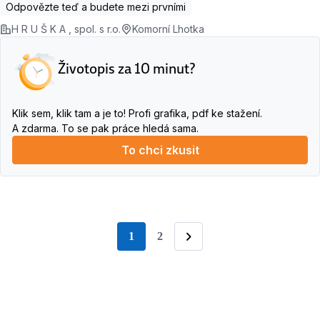
Odpovězte teď a budete mezi prvními
H R U Š K A , spol. s r.o.
Komorní Lhotka
Životopis za 10 minut?
Klik sem, klik tam a je to! Profi grafika, pdf ke stažení.
A zdarma. To se pak práce hledá sama.
To chci zkusit
1
2
stránka
Následující