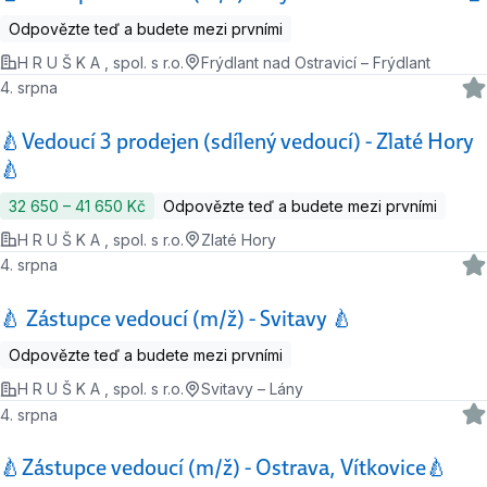
Odpovězte teď a budete mezi prvními
H R U Š K A , spol. s r.o.
Frýdlant nad Ostravicí – Frýdlant
4. srpna
🍐Vedoucí 3 prodejen (sdílený vedoucí) - Zlaté Hory
🍐
32 650 ‍–‍ 41 650 Kč
Odpovězte teď a budete mezi prvními
H R U Š K A , spol. s r.o.
Zlaté Hory
4. srpna
🍐 Zástupce vedoucí (m/ž) - Svitavy 🍐
Odpovězte teď a budete mezi prvními
H R U Š K A , spol. s r.o.
Svitavy – Lány
4. srpna
🍐Zástupce vedoucí (m/ž) - Ostrava, Vítkovice🍐