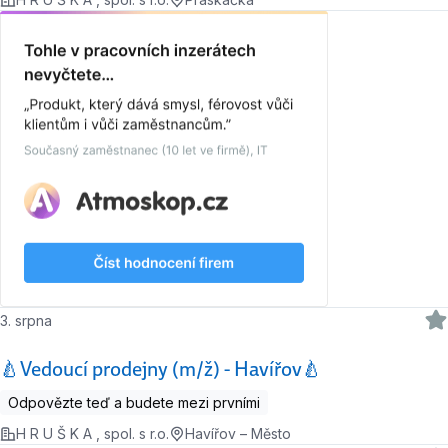
3. srpna
🍐Vedoucí prodejny (m/ž) - Havířov🍐
Odpovězte teď a budete mezi prvními
H R U Š K A , spol. s r.o.
Havířov – Město