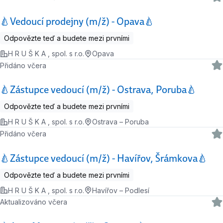
🍐Vedoucí prodejny (m/ž) - Opava🍐
Odpovězte teď a budete mezi prvními
H R U Š K A , spol. s r.o.
Opava
Přidáno včera
🍐Zástupce vedoucí (m/ž) - Ostrava, Poruba🍐
Odpovězte teď a budete mezi prvními
H R U Š K A , spol. s r.o.
Ostrava – Poruba
Přidáno včera
🍐Zástupce vedoucí (m/ž) - Havířov, Šrámkova🍐
Odpovězte teď a budete mezi prvními
H R U Š K A , spol. s r.o.
Havířov – Podlesí
Aktualizováno včera