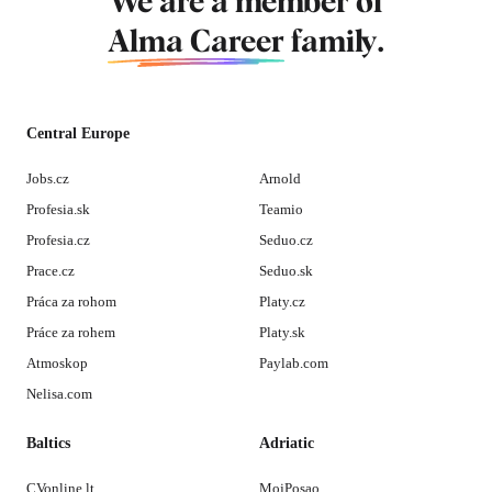
We are a member of
Alma Career
family.
Central Europe
Jobs.cz
Arnold
Profesia.sk
Teamio
Profesia.cz
Seduo.cz
Prace.cz
Seduo.sk
Práca za rohom
Platy.cz
Práce za rohem
Platy.sk
Atmoskop
Paylab.com
Nelisa.com
Baltics
Adriatic
CVonline.lt
MojPosao