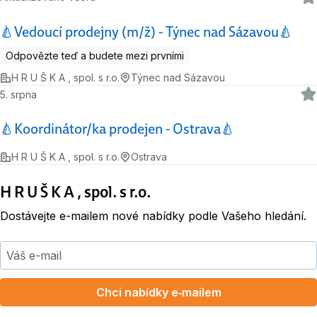
🍐Vedoucí prodejny (m/ž) - Týnec nad Sázavou🍐
Odpovězte teď a budete mezi prvními
H R U Š K A , spol. s r.o.
Týnec nad Sázavou
5. srpna
🍐Koordinátor/ka prodejen - Ostrava🍐
H R U Š K A , spol. s r.o.
Ostrava
H R U Š K A , spol. s r.o.
Dostávejte e-mailem nové nabídky podle Vašeho hledání.
Váš e-mail
Chci nabídky e‑mailem