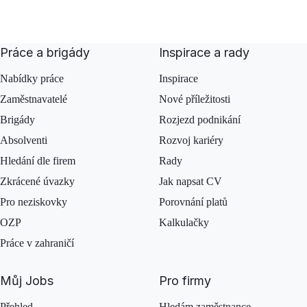
Práce a brigády
Inspirace a rady
Nabídky práce
Inspirace
Zaměstnavatelé
Nové příležitosti
Brigády
Rozjezd podnikání
Absolventi
Rozvoj kariéry
Hledání dle firem
Rady
Zkrácené úvazky
Jak napsat CV
Pro neziskovky
Porovnání platů
OZP
Kalkulačky
Práce v zahraničí
Můj Jobs
Pro firmy
Přehled
Hledám zaměstnance