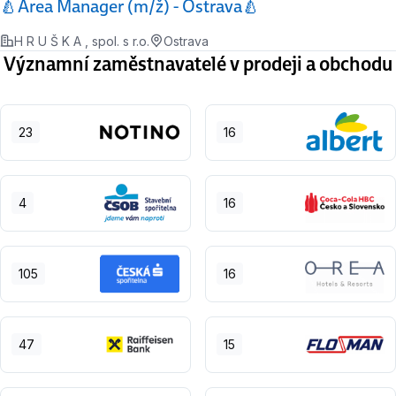
🍐Area Manager (m/ž) - Ostrava🍐
H R U Š K A , spol. s r.o.
Ostrava
Významní zaměstnavatelé v prodeji a obchodu
23
16
4
16
105
16
47
15