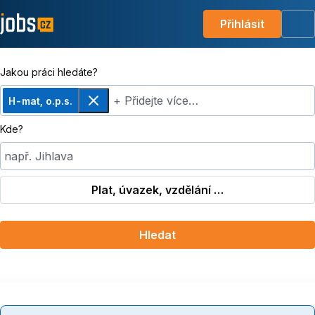
Přihlásit
Me
Jakou práci hledáte?
+ Přidejte více…
H-mat, o.p.s.
Odebrat
Kde?
např. Jihlava
Plat, úvazek, vzdělání …
Hledat