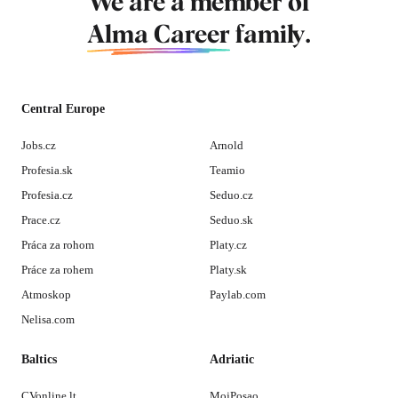
We are a member of
Alma Career
family.
Central Europe
Jobs.cz
Arnold
Profesia.sk
Teamio
Profesia.cz
Seduo.cz
Prace.cz
Seduo.sk
Práca za rohom
Platy.cz
Práce za rohem
Platy.sk
Atmoskop
Paylab.com
Nelisa.com
Baltics
Adriatic
CVonline.lt
MojPosao