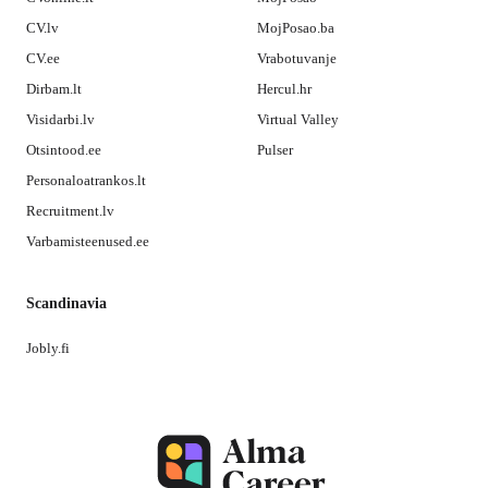
CV.lv
MojPosao.ba
CV.ee
Vrabotuvanje
Dirbam.lt
Hercul.hr
Visidarbi.lv
Virtual Valley
Otsintood.ee
Pulser
Personaloatrankos.lt
Recruitment.lv
Varbamisteenused.ee
Scandinavia
Jobly.fi