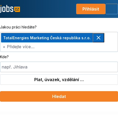
Přihlásit
Me
Jakou práci hledáte?
TotalEnergies Marketing Česká republika s.r.o.
Odebrat
+ Přidejte více…
Kde?
např. Jihlava
Plat, úvazek, vzdělání …
Hledat