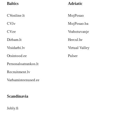
Baltics
Adriatic
CVonline.lt
MojPosao
CV.lv
MojPosao.ba
CV.ee
Vrabotuvanje
Dirbam.lt
Hercul.hr
Visidarbi.lv
Virtual Valley
Otsintood.ee
Pulser
Personaloatrankos.lt
Recruitment.lv
Varbamisteenused.ee
Scandinavia
Jobly.fi