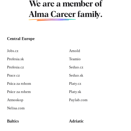
We are a member of
Alma Career
family.
Central Europe
Jobs.cz
Arnold
Profesia.sk
Teamio
Profesia.cz
Seduo.cz
Prace.cz
Seduo.sk
Práca za rohom
Platy.cz
Práce za rohem
Platy.sk
Atmoskop
Paylab.com
Nelisa.com
Baltics
Adriatic