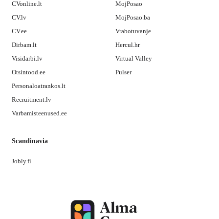
CVonline.lt
MojPosao
CV.lv
MojPosao.ba
CV.ee
Vrabotuvanje
Dirbam.lt
Hercul.hr
Visidarbi.lv
Virtual Valley
Otsintood.ee
Pulser
Personaloatrankos.lt
Recruitment.lv
Varbamisteenused.ee
Scandinavia
Jobly.fi