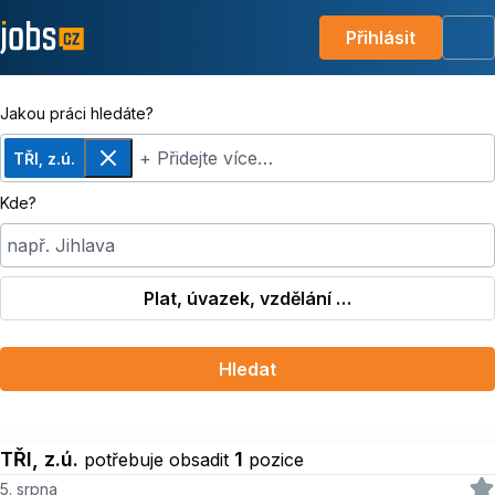
Přihlásit
Me
Jakou práci hledáte?
+ Přidejte více…
TŘI, z.ú.
Odebrat
Kde?
např. Jihlava
Plat, úvazek, vzdělání …
Hledat
TŘI, z.ú.
1
potřebuje obsadit
pozice
5. srpna