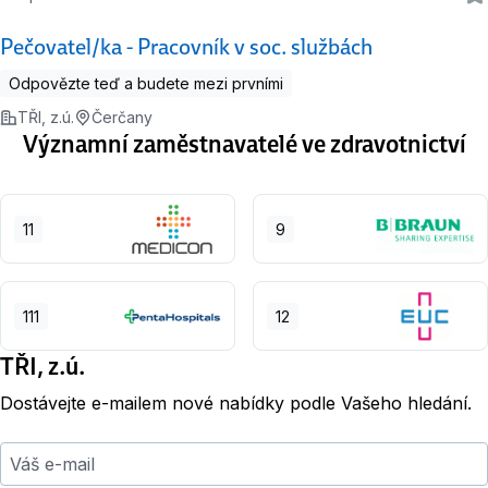
Pečovatel/ka - Pracovník v soc. službách
Odpovězte teď a budete mezi prvními
TŘI, z.ú.
Čerčany
Významní zaměstnavatelé ve zdravotnictví
11
9
111
12
TŘI, z.ú.
Dostávejte e-mailem nové nabídky podle Vašeho hledání.
Váš e-mail