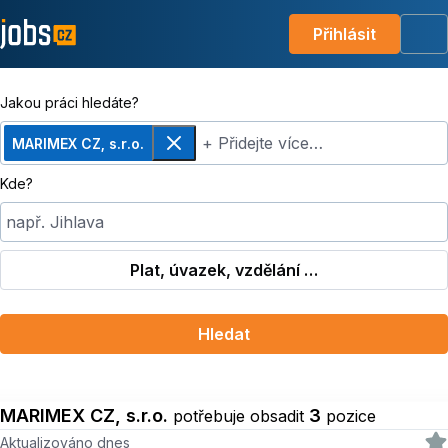
Přihlásit
Me
Jakou práci hledáte?
+ Přidejte více…
MARIMEX CZ, s.r.o.
Odebrat
Kde?
např. Jihlava
Plat, úvazek, vzdělání …
Hledat
MARIMEX CZ, s.r.o.
3
potřebuje obsadit
pozice
Aktualizováno dnes