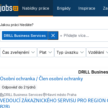
Nabídky práce
Brigády
Inspirace
Za
Jakou práci hledáte?
+ Přidejte více…
DRILL Business Services
Odebrat
Čas zveřejnění
Plat
Typ úvazku
Vzdělání
Změnit filtr
Změnit filtr
Čas zveřejnění
Plat
Změnit filtr
Ty
DRILL Busines
Osobní ochranka / Člen osobní ochranky
Odpověď do 2 týdnů
DRILL Business Services
Hlavní město Praha
VEDOUCÍ ZÁKAZNICKÉHO SERVISU PRO REGION 
B2B)