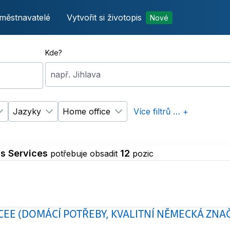
městnavatelé
Vytvořit si životopis
Nové
Kde?
např. Jihlava
Jazyky
Home office
Více filtrů … +
p úvazku
Změnit filtr
Vzdělání
Změnit filtr
Jazyky
Změnit filtr
Home office
s Services
12
potřebuje obsadit
pozic
CEE (DOMÁCÍ POTŘEBY, KVALITNÍ NĚMECKÁ ZNA