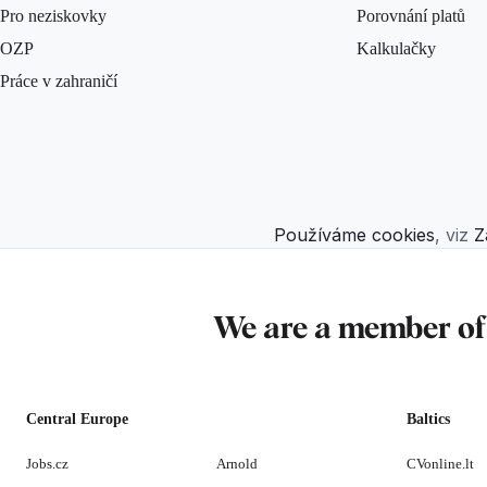
Pro neziskovky
Porovnání platů
OZP
Kalkulačky
Práce v zahraničí
Používáme cookies
, viz
Z
We are a member o
Central Europe
Baltics
Jobs.cz
Arnold
CVonline.lt