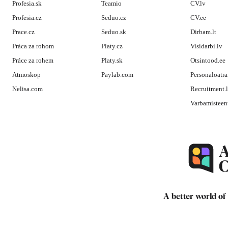
Profesia.sk
Teamio
CV.lv
Profesia.cz
Seduo.cz
CV.ee
Prace.cz
Seduo.sk
Dirbam.lt
Práca za rohom
Platy.cz
Visidarbi.lv
Práce za rohem
Platy.sk
Otsintood.ee
Atmoskop
Paylab.com
Personaloatra
Nelisa.com
Recruitment.
Varbamisteen
A better world of