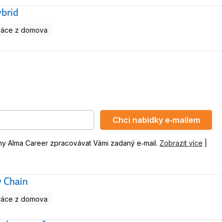
ybrid
ráce z domova
Chci nabídky e‑mailem
ny Alma Career zpracovávat Vámi zadaný e‑mail.
Zobrazit více
|
y Chain
ráce z domova