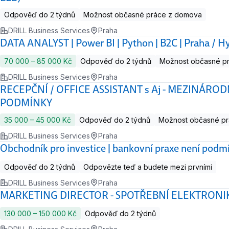
Odpověď do 2 týdnů
Možnost občasné práce z domova
DRILL Business Services
Praha
DATA ANALYST | Power BI | Python | B2C | Praha / H
70 000 ‍–‍ 85 000 Kč
Odpověď do 2 týdnů
Možnost občasné p
DRILL Business Services
Praha
RECEPČNÍ / OFFICE ASSISTANT s Aj - MEZINÁRO
PODMÍNKY
35 000 ‍–‍ 45 000 Kč
Odpověď do 2 týdnů
Možnost občasné p
DRILL Business Services
Praha
Obchodník pro investice | bankovní praxe není pod
Odpověď do 2 týdnů
Odpovězte teď a budete mezi prvními
DRILL Business Services
Praha
MARKETING DIRECTOR - SPOTŘEBNÍ ELEKTRONIK
130 000 ‍–‍ 150 000 Kč
Odpověď do 2 týdnů