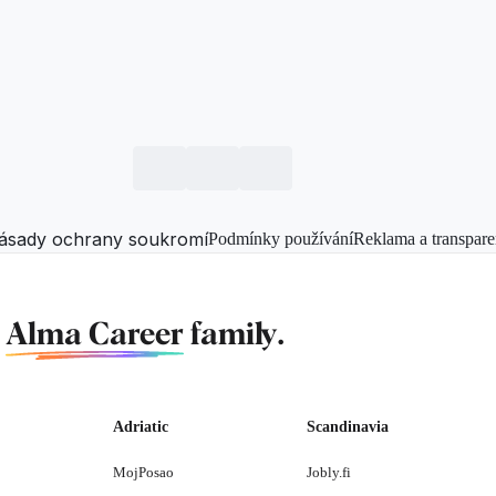
ásady ochrany soukromí
Podmínky používání
Reklama a transpare
f
Alma Career
family.
Adriatic
Scandinavia
MojPosao
Jobly.fi