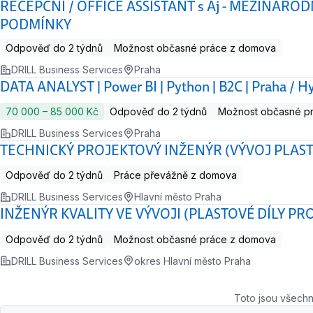
RECEPČNÍ / OFFICE ASSISTANT s Aj - MEZINÁRO
PODMÍNKY
Odpověď do 2 týdnů
Možnost občasné práce z domova
DRILL Business Services
Praha
DATA ANALYST | Power BI | Python | B2C | Praha / H
70 000 ‍–‍ 85 000 Kč
Odpověď do 2 týdnů
Možnost občasné p
DRILL Business Services
Praha
TECHNICKÝ PROJEKTOVÝ INŽENÝR (VÝVOJ PLAST
Odpověď do 2 týdnů
Práce převážně z domova
DRILL Business Services
Hlavní město Praha
INŽENÝR KVALITY VE VÝVOJI (PLASTOVÉ DÍLY PR
Odpověď do 2 týdnů
Možnost občasné práce z domova
DRILL Business Services
okres Hlavní město Praha
Toto jsou všechn