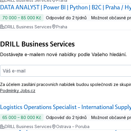
DRILL Business Services
Praha
DATA ANALYST | Power BI | Python | B2C | Praha / H
70 000 ‍–‍ 85 000 Kč
Odpověď do 2 týdnů
Možnost občasné p
DRILL Business Services
Praha
DRILL Business Services
Dostávejte e-mailem nové nabídky podle Vašeho hledání.
Váš e-mail
Za účelem zasílání pracovních nabídek budou společnosti ze skupi
Podmínky Jobs.cz
Logistics Operations Specialist – International Suppl
65 000 ‍–‍ 80 000 Kč
Odpověď do 2 týdnů
Možnost občasné p
DRILL Business Services
Ostrava – Poruba