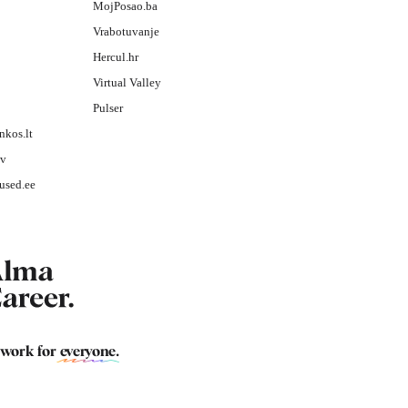
MojPosao.ba
Vrabotuvanje
Hercul.hr
Virtual Valley
Pulser
nkos.lt
lv
used.ee
 work for
everyone
.