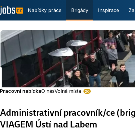
Nabídky práce
Brigády
Inspirace
Za
Pracovní nabídka
O nás
Volná místa
20
Administrativní pracovník/ce (bri
VIAGEM Ústí nad Labem