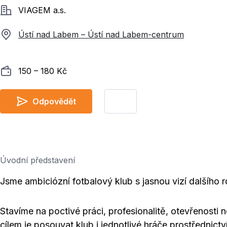
Společnost
VIAGEM a.s.
Ústí nad Labem – Ústí nad Labem-centrum
Plat
150 ‍–‍ 180 Kč
Odpovědět
Úvodní představení
Jsme ambiciózní fotbalový klub s jasnou vizí dalšího r
Stavíme na poctivé práci, profesionalitě, otevřenos
cílem je posouvat klub i jednotlivé hráče prostřednictv