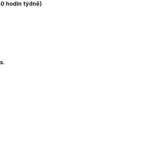
30 hodin týdně)
s.