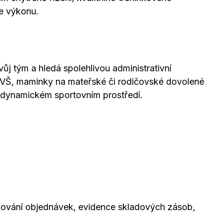
ze výkonu.
j tým a hledá spolehlivou administrativní
y VŠ, maminky na mateřské či rodičovské dovolené
m a dynamickém sportovním prostředí.
cování objednávek, evidence skladových zásob,