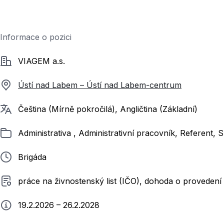
Informace o pozici
Společnost
VIAGEM a.s.
Ústí nad Labem – Ústí nad Labem-centrum
Požadované jazyky
Čeština (Mírně pokročilá), Angličtina (Základní)
Zařazeno
Administrativa , Administrativní pracovník, Referent,
Typ pracovního poměru
Brigáda
Typ smluvního vztahu
práce na živnostenský list (IČO), dohoda o provedení
Typ práce
19.2.2026 – 26.2.2028