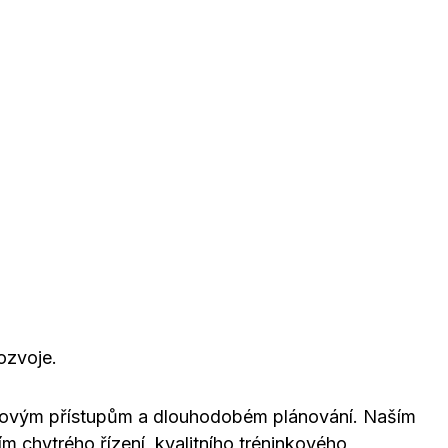
ozvoje.
ti novým přístupům a dlouhodobém plánování. Naším
ím chytrého řízení, kvalitního tréninkového