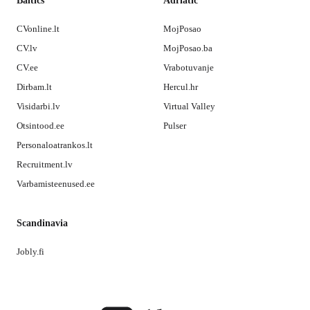
Baltics
Adriatic
CVonline.lt
MojPosao
CV.lv
MojPosao.ba
CV.ee
Vrabotuvanje
Dirbam.lt
Hercul.hr
Visidarbi.lv
Virtual Valley
Otsintood.ee
Pulser
Personaloatrankos.lt
Recruitment.lv
Varbamisteenused.ee
Scandinavia
Jobly.fi