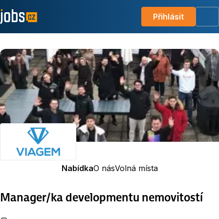
Přihlásit
Me
Nabídka
O nás
Volná místa
Manager/ka developmentu nemovitostí