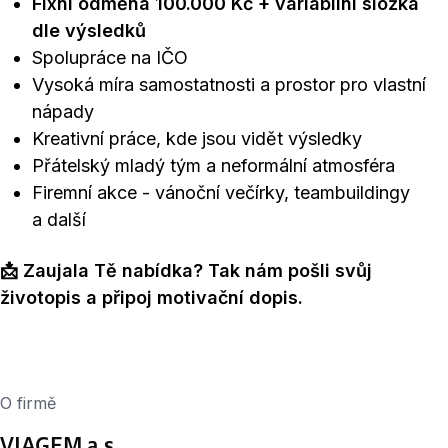
Fixní odměna 100.000 Kč + variabilní složka
dle výsledků
Spolupráce na IČO
Vysoká míra samostatnosti a prostor pro vlastní
nápady
Kreativní práce, kde jsou vidět výsledky
Přátelský mladý tým a neformální atmosféra
Firemní akce - vánoční večírky, teambuildingy
a další
📩 Zaujala Tě nabídka? Tak nám pošli svůj
životopis a připoj motivační dopis.
O firmě
VIAGEM a.s.