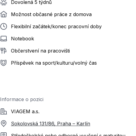
Dovolená 5 týdnů
Možnost občasné práce z domova
Flexibilní začátek/konec pracovní doby
Notebook
Občerstvení na pracovišti
Příspěvek na sport/kulturu/volný čas
Informace o pozici
Společnost
VIAGEM a.s.
Sokolovská 131/86, Praha – Karlín
Požadované vzdělání
Středoškolské nebo odborné vyučení s maturitou