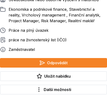
Zařazeno
Ekonomika a podnikové finance, Stavebnictví a
reality, Vrcholový management , Finanční analytik,
Project Manager, Risk Manager, Realitní makléř
Typ pracovního poměru
Práce na plný úvazek
Typ smluvního vztahu
práce na živnostenský list (IČO)
Zadavatel
Zaměstnavatel
Odpovědět
Uložit nabídku
Další možnosti