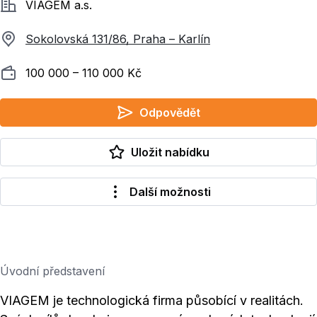
Společnost
VIAGEM a.s.
Sokolovská 131/86, Praha – Karlín
Plat
100 000 ‍–‍ 110 000 Kč
Odpovědět
Uložit nabídku
Další možnosti
Úvodní představení
VIAGEM je technologická firma působící v realitách.