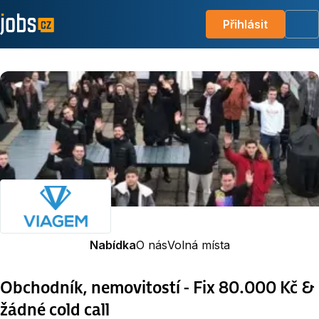
Přihlásit
Me
Nabídka
O nás
Volná místa
Obchodník, nemovitostí - Fix 80.000 Kč &
žádné cold call