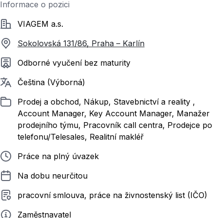
Informace o pozici
Společnost
VIAGEM a.s.
Sokolovská 131/86, Praha – Karlín
Požadované vzdělání
Odborné vyučení bez maturity
Požadované jazyky
Čeština (Výborná)
Zařazeno
Prodej a obchod, Nákup, Stavebnictví a reality ,
Account Manager, Key Account Manager, Manažer
prodejního týmu, Pracovník call centra, Prodejce po
telefonu/Telesales, Realitní makléř
Typ pracovního poměru
Práce na plný úvazek
Délka pracovního poměru
Na dobu neurčitou
Typ smluvního vztahu
pracovní smlouva, práce na živnostenský list (IČO)
Zadavatel
Zaměstnavatel