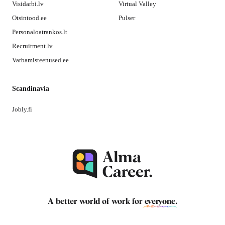
Visidarbi.lv
Virtual Valley
Otsintood.ee
Pulser
Personaloatrankos.lt
Recruitment.lv
Varbamisteenused.ee
Scandinavia
Jobly.fi
A better world of work for
everyone
.