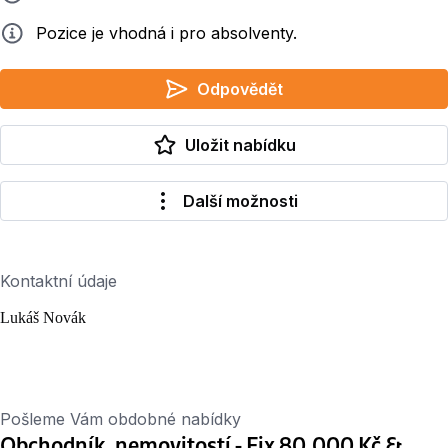
Info
Pozice je vhodná i pro absolventy.
Odpovědět
Uložit nabídku
Další možnosti
Kontaktní údaje
Lukáš Novák
Pošleme Vám obdobné nabídky
Obchodník, nemovitostí - Fix 80.000 Kč &