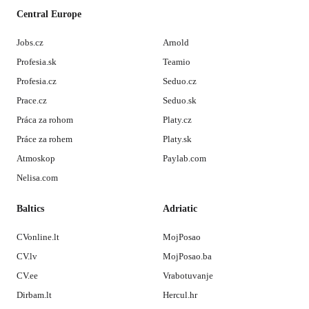
Central Europe
Jobs.cz
Arnold
Profesia.sk
Teamio
Profesia.cz
Seduo.cz
Prace.cz
Seduo.sk
Práca za rohom
Platy.cz
Práce za rohem
Platy.sk
Atmoskop
Paylab.com
Nelisa.com
Baltics
Adriatic
CVonline.lt
MojPosao
CV.lv
MojPosao.ba
CV.ee
Vrabotuvanje
Dirbam.lt
Hercul.hr