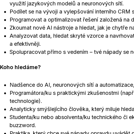
využití jazykových modelů a neuronových sítí.
Podílet se na vývoji a vylepšování interního CRM
Programovat a optimalizovat řešení založená na d
Zkoumat nové AI nástroje a hledat, jak je chytře n
Analyzovat data, hledat skryté vzorce a navrhovat z
a efektivněji.
Spolupracovat přímo s vedením – tvé nápady se neb
Koho hledáme?
Nadšence do AI, neuronových sítí a automatizace, 
Programátora/ku s praktickými zkušenostmi (nap
technologie).
Analyticky smýšlejícího člověka, který miluje hleda
Studenta/ku nebo absolventa/ku technického či e
buzzword.
Praktika, který chce své nápady opravdu uvádět do 