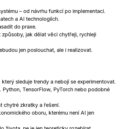
 systému – od návrhu funkcí po implementaci.
atech a AI technologiích.
asadit do praxe.
působy, jak dělat věci chytřeji, rychleji
udou jen poslouchat, ale i realizovat.
který sleduje trendy a nebojí se experimentovat.
ř. Python, TensorFlow, PyTorch nebo podobné
t chytré zkratky a řešení.
konomického oboru, kterému není AI jen
života, ne je jen teoreticky rozebírat.