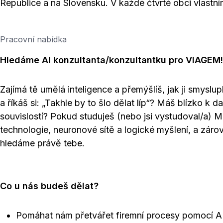
Republice a na Slovensku. V každé čtvrté obci vlast
Pracovní nabídka
Hledáme AI konzultanta/konzultantku pro VIAGEM!
Zajímá tě umělá inteligence a přemýšlíš, jak ji smyslu
a říkáš si: „Takhle by to šlo dělat líp“? Máš blízko k
souvislostí? Pokud studuješ (nebo jsi vystudoval/a) 
technologie, neuronové sítě a logické myšlení, a záro
hledáme právě tebe.
Co u nás budeš dělat?
Pomáhat nám přetvářet firemní procesy pomocí AI