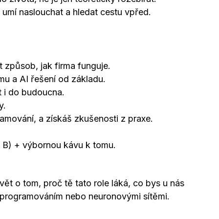
 umí naslouchat a hledat cestu vpřed.
 způsob, jak firma funguje.
mu a AI řešení od základu.
 i do budoucna.
y.
ramování, a získáš zkušenosti z praxe.
o B) + výbornou kávu k tomu.
ět o tom, proč tě tato role láká, co bys u nás
 s programováním nebo neuronovými sítěmi.