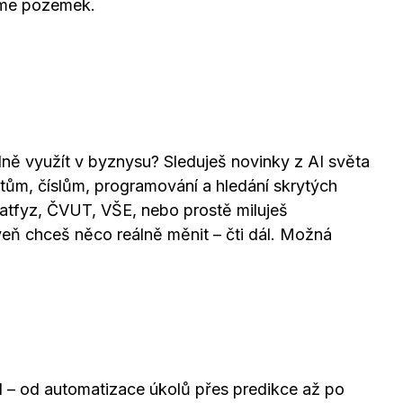
níme pozemek.
plně využít v byznysu? Sleduješ novinky z AI světa
 datům, číslům, programování a hledání skrytých
Matfyz, ČVUT, VŠE, nebo prostě miluješ
veň chceš něco reálně měnit – čti dál. Možná
 – od automatizace úkolů přes predikce až po