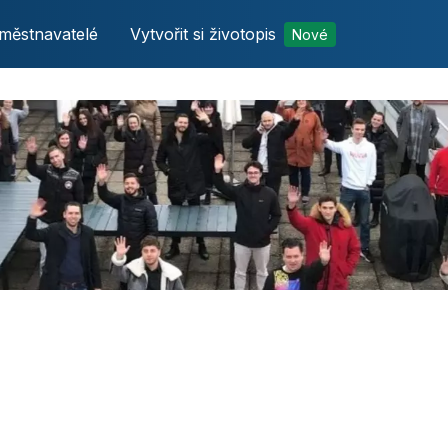
městnavatelé
Vytvořit si životopis
Nové