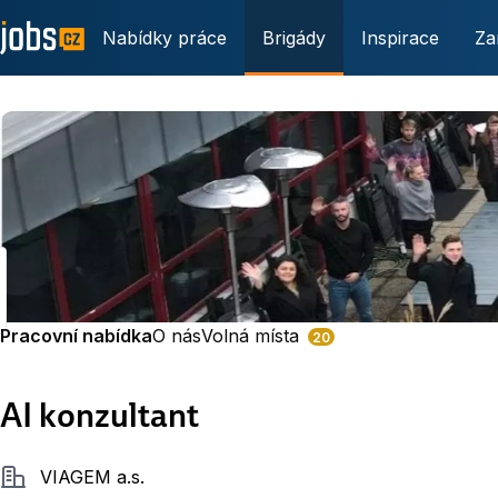
Nabídky práce
Brigády
Inspirace
Za
Pracovní nabídka
O nás
Volná místa
20
AI konzultant
Společnost
VIAGEM a.s.