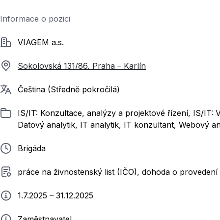
Informace o pozici
Společnost
VIAGEM a.s.
Sokolovská 131/86, Praha – Karlín
Požadované jazyky
Čeština (Středně pokročilá)
Zařazeno
IS/IT: Konzultace, analýzy a projektové řízení, IS/IT:
Datový analytik, IT analytik, IT konzultant, Webový an
Typ pracovního poměru
Brigáda
Typ smluvního vztahu
práce na živnostenský list (IČO), dohoda o provedení
Typ práce
1.7.2025 – 31.12.2025
Zadavatel
Zaměstnavatel