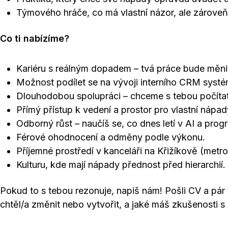
Týmového hráče, co má vlastní názor, ale zároveň
Co ti nabízíme?
Kariéru s reálným dopadem – tvá práce bude měnit
Možnost podílet se na vývoji interního CRM systé
Dlouhodobou spolupráci – chceme s tebou počítat
Přímý přístup k vedení a prostor pro vlastní nápad
Odborný růst – naučíš se, co dnes letí v AI a prog
Férové ohodnocení a odměny podle výkonu.
Příjemné prostředí v kanceláři na Křižíkově (metr
Kulturu, kde mají nápady přednost před hierarchií.
Pokud to s tebou rezonuje, napiš nám! Pošli CV a pár v
chtěl/a změnit nebo vytvořit, a jaké máš zkušenosti