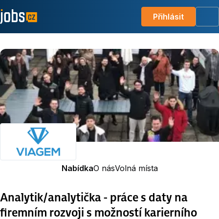
Přihlásit
Me
Nabídka
O nás
Volná místa
Analytik/analytička - práce s daty na
firemním rozvoji s možností karierního