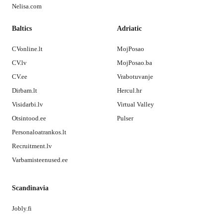
Nelisa.com
Baltics
Adriatic
CVonline.lt
MojPosao
CV.lv
MojPosao.ba
CV.ee
Vrabotuvanje
Dirbam.lt
Hercul.hr
Visidarbi.lv
Virtual Valley
Otsintood.ee
Pulser
Personaloatrankos.lt
Recruitment.lv
Varbamisteenused.ee
Scandinavia
Jobly.fi