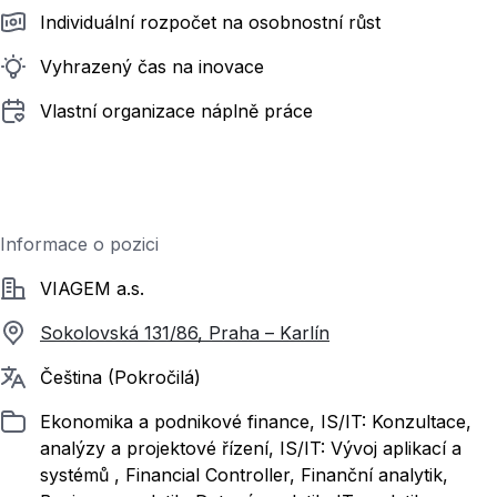
Individuální rozpočet na osobnostní růst
Vyhrazený čas na inovace
Vlastní organizace náplně práce
Informace o pozici
Společnost
VIAGEM a.s.
Sokolovská 131/86, Praha – Karlín
Požadované jazyky
Čeština (Pokročilá)
Zařazeno
Ekonomika a podnikové finance, IS/IT: Konzultace,
analýzy a projektové řízení, IS/IT: Vývoj aplikací a
systémů , Financial Controller, Finanční analytik,