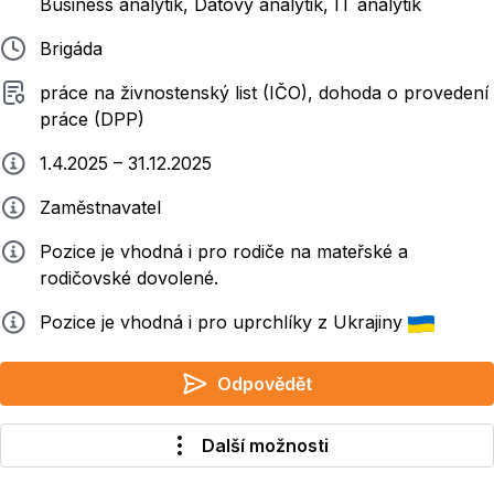
Business analytik, Datový analytik, IT analytik
Typ pracovního poměru
Brigáda
Typ smluvního vztahu
práce na živnostenský list (IČO), dohoda o provedení
práce (DPP)
Typ práce
1.4.2025 – 31.12.2025
Zadavatel
Zaměstnavatel
Info
Pozice je vhodná i pro rodiče na mateřské a
rodičovské dovolené.
Info
Pozice je vhodná i pro uprchlíky z Ukrajiny
Odpovědět
Další možnosti