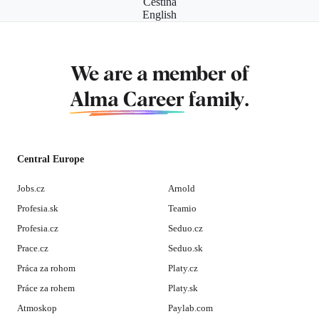
Čeština
English
We are a member of
Alma Career
family.
Central Europe
Jobs.cz
Arnold
Profesia.sk
Teamio
Profesia.cz
Seduo.cz
Prace.cz
Seduo.sk
Práca za rohom
Platy.cz
Práce za rohem
Platy.sk
Atmoskop
Paylab.com