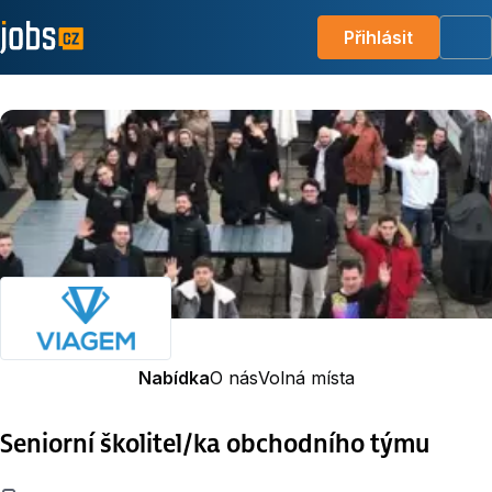
Přihlásit
Me
Nabídka
O nás
Volná místa
Seniorní školitel/ka obchodního týmu