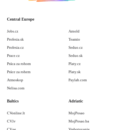
Central Europe
Jobs.cz
Arnold
Profesia.sk
Teamio
Profesia.cz
Seduo.cz
Prace.cz
Seduo.sk
Práca za rohom
Platy.cz
Práce za rohem
Platy.sk
Atmoskop
Paylab.com
Nelisa.com
Baltics
Adriatic
CVonline.lt
MojPosao
CV.lv
MojPosao.ba
CV.ee
Vrabotuvanje