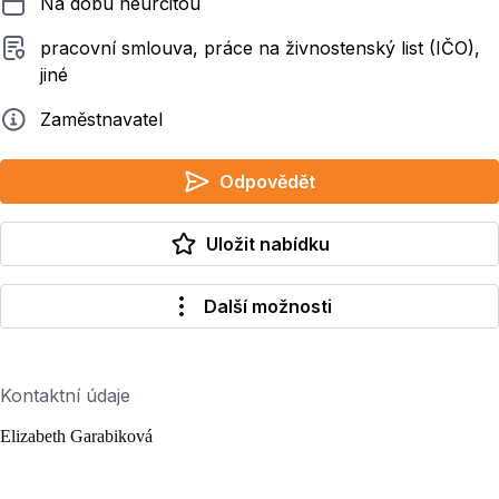
Na dobu neurčitou
Typ smluvního vztahu
pracovní smlouva, práce na živnostenský list (IČO),
jiné
Zadavatel
Zaměstnavatel
Odpovědět
Uložit nabídku
Další možnosti
Kontaktní údaje
Elizabeth Garabiková