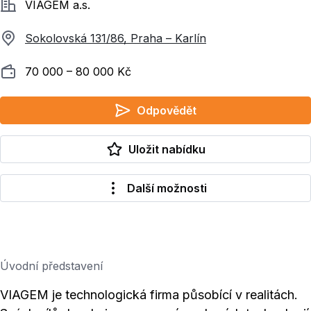
Společnost
VIAGEM a.s.
Sokolovská 131/86, Praha – Karlín
Plat
70 000 ‍–‍ 80 000 Kč
Odpovědět
Uložit nabídku
Další možnosti
Úvodní představení
VIAGEM je technologická firma působící v realitách.