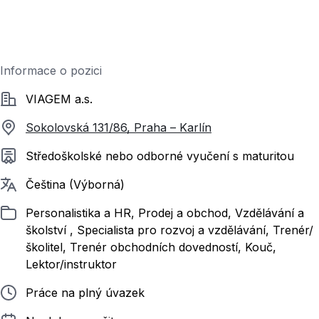
Informace o pozici
Společnost
VIAGEM a.s.
Sokolovská 131/86, Praha – Karlín
Požadované vzdělání
Středoškolské nebo odborné vyučení s maturitou
Požadované jazyky
Čeština (Výborná)
Zařazeno
Personalistika a HR, Prodej a obchod, Vzdělávání a
školství , Specialista pro rozvoj a vzdělávání, Trenér/
školitel, Trenér obchodních dovedností, Kouč,
Lektor/instruktor
Typ pracovního poměru
Práce na plný úvazek
Délka pracovního poměru