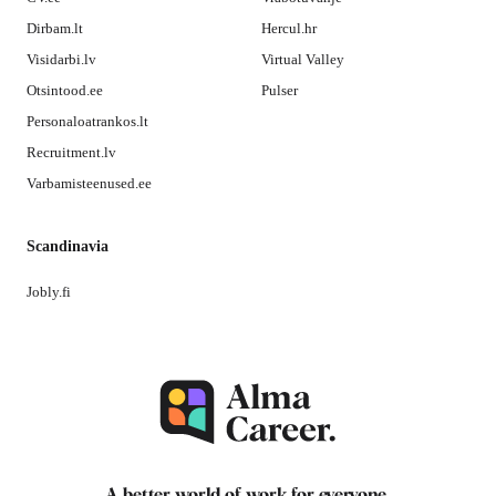
Dirbam.lt
Hercul.hr
Visidarbi.lv
Virtual Valley
Otsintood.ee
Pulser
Personaloatrankos.lt
Recruitment.lv
Varbamisteenused.ee
Scandinavia
Jobly.fi
A better world of work for
everyone
.