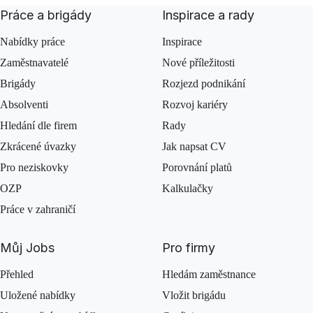
Práce a brigády
Inspirace a rady
Nabídky práce
Inspirace
Zaměstnavatelé
Nové příležitosti
Brigády
Rozjezd podnikání
Absolventi
Rozvoj kariéry
Hledání dle firem
Rady
Zkrácené úvazky
Jak napsat CV
Pro neziskovky
Porovnání platů
OZP
Kalkulačky
Práce v zahraničí
Můj Jobs
Pro firmy
Přehled
Hledám zaměstnance
Uložené nabídky
Vložit brigádu