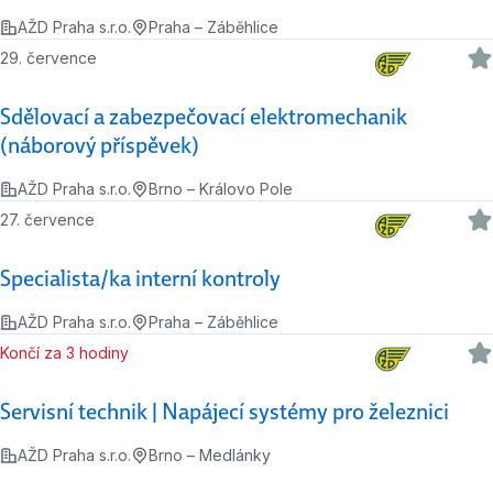
AŽD Praha s.r.o.
Praha – Záběhlice
29. července
Sdělovací a zabezpečovací elektromechanik
(náborový příspěvek)
AŽD Praha s.r.o.
Brno – Královo Pole
27. července
Specialista/ka interní kontroly
AŽD Praha s.r.o.
Praha – Záběhlice
Končí za 3 hodiny
Servisní technik | Napájecí systémy pro železnici
AŽD Praha s.r.o.
Brno – Medlánky