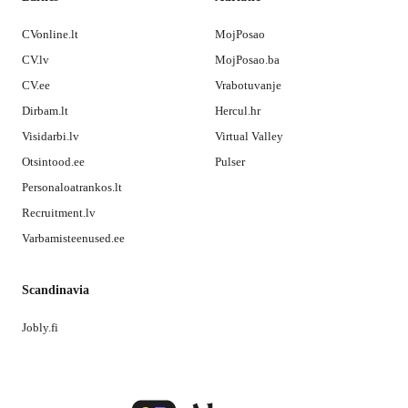
CVonline.lt
MojPosao
CV.lv
MojPosao.ba
CV.ee
Vrabotuvanje
Dirbam.lt
Hercul.hr
Visidarbi.lv
Virtual Valley
Otsintood.ee
Pulser
Personaloatrankos.lt
Recruitment.lv
Varbamisteenused.ee
Scandinavia
Jobly.fi