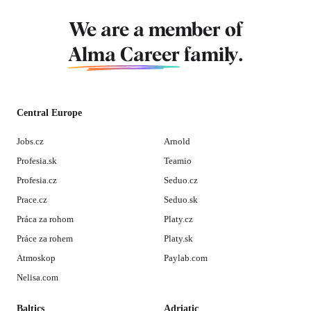
We are a member of
Alma Career
family.
Central Europe
Jobs.cz
Arnold
Profesia.sk
Teamio
Profesia.cz
Seduo.cz
Prace.cz
Seduo.sk
Práca za rohom
Platy.cz
Práce za rohem
Platy.sk
Atmoskop
Paylab.com
Nelisa.com
Baltics
Adriatic