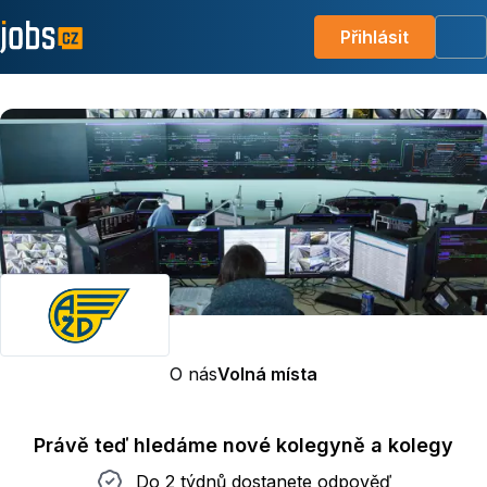
Přihlásit
Me
O nás
Volná místa
Právě teď hledáme nové kolegyně a kolegy
Do 2 týdnů dostanete odpověď
Do 2 týdnů dostanete odpověď