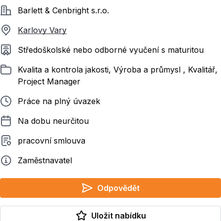
Společnost
Barlett & Cenbright s.r.o.
Karlovy Vary
Požadované vzdělání
Středoškolské nebo odborné vyučení s maturitou
Zařazeno
Kvalita a kontrola jakosti, Výroba a průmysl , Kvalitář,
Project Manager
Typ pracovního poměru
Práce na plný úvazek
Délka pracovního poměru
Na dobu neurčitou
Typ smluvního vztahu
pracovní smlouva
Zadavatel
Zaměstnavatel
Odpovědět
Uložit nabídku