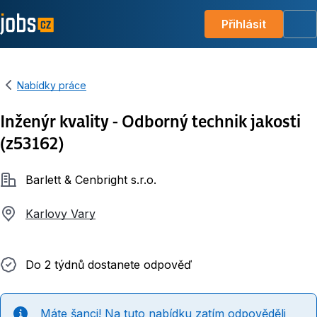
Přihlásit
Me
Nabídky práce
Inženýr kvality - Odborný technik jakosti
(z53162)
Společnost
Barlett & Cenbright s.r.o.
Karlovy Vary
Do 2 týdnů dostanete odpověď
Do 2 týdnů dostanete odpověď
Máte šanci! Na tuto nabídku zatím odpověděli