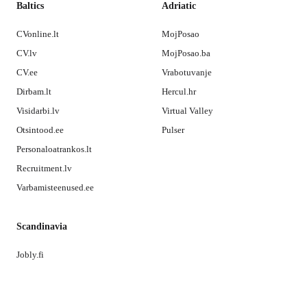
Baltics
Adriatic
CVonline.lt
MojPosao
CV.lv
MojPosao.ba
CV.ee
Vrabotuvanje
Dirbam.lt
Hercul.hr
Visidarbi.lv
Virtual Valley
Otsintood.ee
Pulser
Personaloatrankos.lt
Recruitment.lv
Varbamisteenused.ee
Scandinavia
Jobly.fi