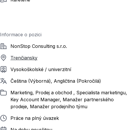
Informace o pozici
Společnost
NonStop Consulting s.r.o.
Trenčiansky
Požadované vzdělání
Vysokoškolské / univerzitní
Požadované jazyky
Čeština (Výborná), Angličtina (Pokročilá)
Zařazeno
Marketing, Prodej a obchod , Specialista marketingu,
Key Account Manager, Manažer partnerského
prodeje, Manažer prodejního týmu
Typ pracovního poměru
Práce na plný úvazek
Délka pracovního poměru
Na dobu neurčitou