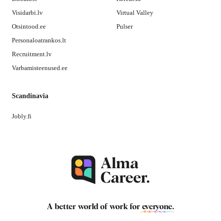
Visidarbi.lv
Virtual Valley
Otsintood.ee
Pulser
Personaloatrankos.lt
Recruitment.lv
Varbamisteenused.ee
Scandinavia
Jobly.fi
A better world of work for
everyone
.