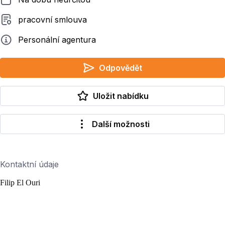
Typ smluvního vztahu
pracovní smlouva
Zadavatel
Personální agentura
Odpovědět
Uložit nabídku
Další možnosti
Kontaktní údaje
Filip El Ouri