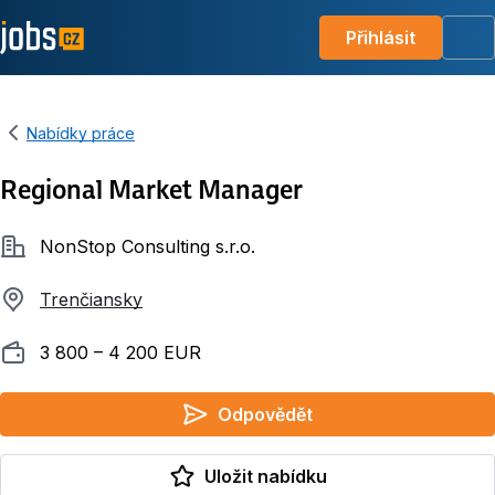
Přihlásit
Me
Nabídky práce
Regional Market Manager
Společnost
NonStop Consulting s.r.o.
Trenčiansky
Plat
3 800 ‍–‍ 4 200 EUR
Odpovědět
Uložit nabídku