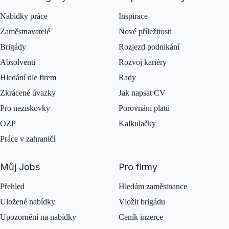
Nabídky práce
Inspirace
Zaměstnavatelé
Nové příležitosti
Brigády
Rozjezd podnikání
Absolventi
Rozvoj kariéry
Hledání dle firem
Rady
Zkrácené úvazky
Jak napsat CV
Pro neziskovky
Porovnání platů
OZP
Kalkulačky
Práce v zahraničí
Můj Jobs
Pro firmy
Přehled
Hledám zaměstnance
Uložené nabídky
Vložit brigádu
Upozornění na nabídky
Ceník inzerce