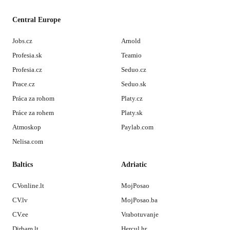
Central Europe
Jobs.cz
Arnold
Profesia.sk
Teamio
Profesia.cz
Seduo.cz
Prace.cz
Seduo.sk
Práca za rohom
Platy.cz
Práce za rohem
Platy.sk
Atmoskop
Paylab.com
Nelisa.com
Baltics
Adriatic
CVonline.lt
MojPosao
CV.lv
MojPosao.ba
CV.ee
Vrabotuvanje
Dirbam.lt
Hercul.hr