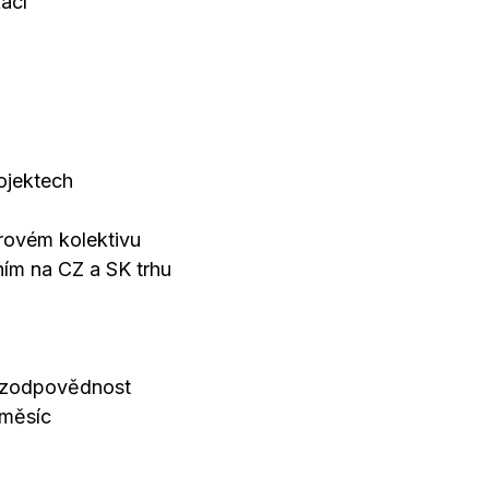
kací
rojektech
érovém kolektivu
ím na CZ a SK trhu
y zodpovědnost
měsíc