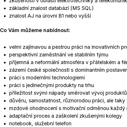
zkušenosti v oblasti elektrotechniky a telekomuni
základní znalost databází (MS SQL)
znalost AJ na úrovni B1 nebo vyšší
Co Vám můžeme nabídnout:
velmi zajímavou a pestrou práci na inovativních p
perspektivní zaměstnání ve stabilním týmu
příjemná a neformální atmosféra v přátelském a f
zázemí české společnosti s dominantním postaven
práci s moderními technologiemi
práci s jedinečnými produkty na trhu
příležitost svými nápady směrovat vývoj produktů
důvěru, samostatnost, různorodou práci, ale tak
mzdové ohodnocení s motivační odměnou každý 
adaptační proces a zaškolení zkušenými kolegy
notebook, služební telefon