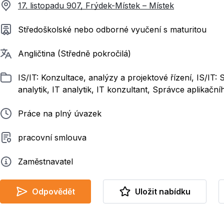
17. listopadu 907, Frýdek-Místek – Místek
Požadované vzdělání
Středoškolské nebo odborné vyučení s maturitou
Požadované jazyky
Angličtina (Středně pokročilá)
Zařazeno
IS/IT: Konzultace, analýzy a projektové řízení, IS/IT
analytik, IT analytik, IT konzultant, Správce aplikačn
Typ pracovního poměru
Práce na plný úvazek
Typ smluvního vztahu
pracovní smlouva
Zadavatel
Zaměstnavatel
Odpovědět
Uložit nabídku