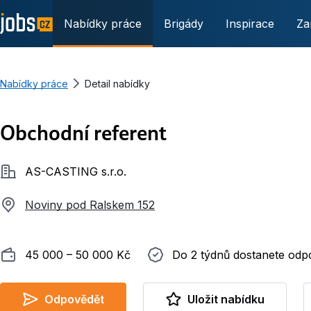
Nabídky práce
Brigády
Inspirace
Za
Nabídky práce
Detail nabídky
Obchodní referent
Společnost
AS-CASTING s.r.o.
Noviny pod Ralskem 152
Plat
Do 2 týdnů dostanete odpověď
45 000 ‍–‍ 50 000 Kč
Do 2 týdnů dostanete od
Odpovědět
Uložit nabídku