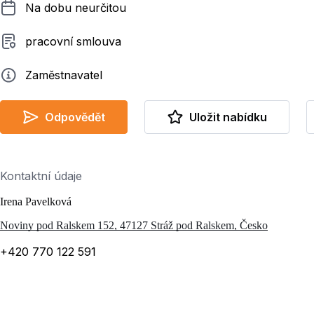
Délka pracovního poměru
Na dobu neurčitou
Typ smluvního vztahu
pracovní smlouva
Zadavatel
Zaměstnavatel
Odpovědět
Uložit nabídku
Kontaktní údaje
Irena Pavelková
Noviny pod Ralskem 152, 47127 Stráž pod Ralskem, Česko
+420 770 122 591