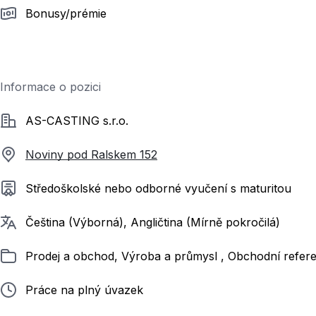
Bonusy/prémie
Informace o pozici
Společnost
AS-CASTING s.r.o.
Noviny pod Ralskem 152
Požadované vzdělání
Středoškolské nebo odborné vyučení s maturitou
Požadované jazyky
Čeština (Výborná), Angličtina (Mírně pokročilá)
Zařazeno
Prodej a obchod, Výroba a průmysl , Obchodní refere
Typ pracovního poměru
Práce na plný úvazek