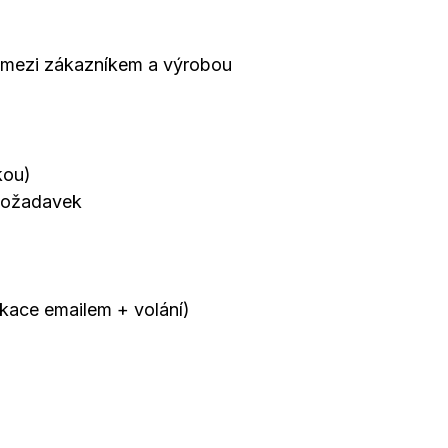
kou mezi zákazníkem a výrobou
kou)
 požadavek
kace emailem + volání)