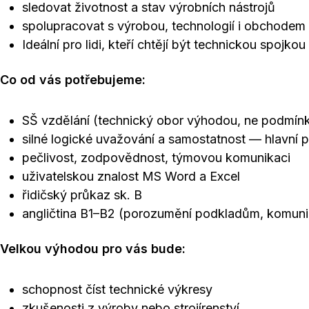
sledovat životnost a stav výrobních nástrojů
spolupracovat s výrobou, technologií i obchodem
Ideální pro lidi, kteří chtějí být technickou spoj
Co od vás potřebujeme:
SŠ vzdělání (technický obor výhodou, ne podmín
silné logické uvažování a samostatnost — hlavní
pečlivost, zodpovědnost, týmovou komunikaci
uživatelskou znalost MS Word a Excel
řidičský průkaz sk. B
angličtina B1–B2 (porozumění podkladům, komuni
Velkou výhodou pro vás bude:
schopnost číst technické výkresy
zkušenosti z výroby nebo strojírenství