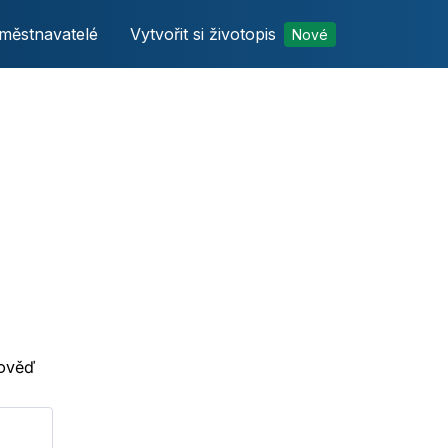
městnavatelé
Vytvořit si životopis
Nové
pověď