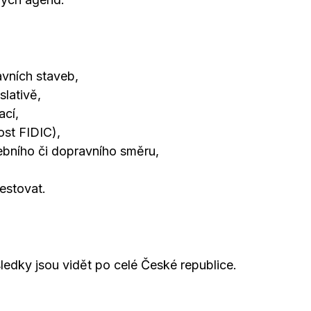
avních staveb,
slativě,
ací,
ost FIDIC),
bního či dopravního směru,
estovat.
ledky jsou vidět po celé České republice.