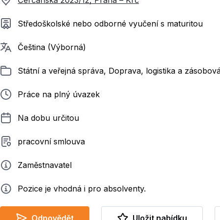
Čerčanská 2023/12, Praha – Krč
Požadované vzdělání
Středoškolské nebo odborné vyučení s maturitou
Požadované jazyky
Čeština (Výborná)
Zařazeno
Státní a veřejná správa, Doprava, logistika a zásobován
Typ pracovního poměru
Práce na plný úvazek
Délka pracovního poměru
Na dobu určitou
Typ smluvního vztahu
pracovní smlouva
Zadavatel
Zaměstnavatel
Info
Pozice je vhodná i pro absolventy.
Odpovědět
Uložit nabídku