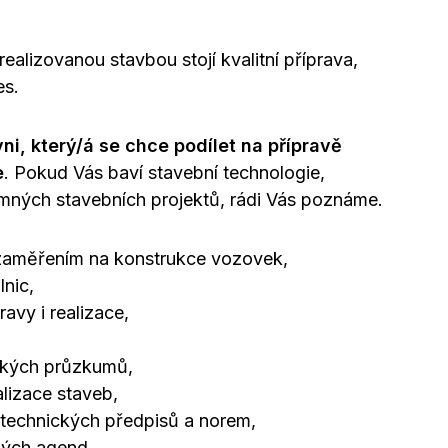
ealizovanou stavbou stojí kvalitní příprava,
es.
, který/á se chce podílet na přípravě
e
. Pokud Vás baví stavební technologie,
mných stavebních projektů, rádi Vás poznáme.
zaměřením na konstrukce vozovek,
lnic,
vy i realizace,
ckých průzkumů,
lizace staveb,
i technických předpisů a norem,
rných agend.