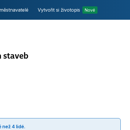
městnavatelé
Vytvořit si životopis
Nové
h staveb
 než 4 lidé
.