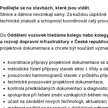
Podílejte se na stavbách, které jsou vidět.
Silnice a dálnice nevznikají samy. Za každou úspěšně r
technické znalosti a schopnost koordinovat celý proc
Do
Oddělení vozovek hledáme kolegu nebo kolegyni
a rozvoji dopravní infrastruktury v České republic
projektová dokumentace a chcete být součástí význa
koordinace přípravy projektové dokumentace se 
metodické řízení přípravy staveb silnic I. třídy a dá
posuzování harmonogramů staveb v průběhu přípra
technické posuzování projektové dokumentace,
kontrola předkládaných dokumentací a diagnosti
spolupráce při řešení změn vznikajících během rea
účast na zavádění nových technologií, aktualizac
možnost podílet se na rozvoji a digitalizaci odbo