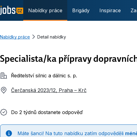
Nabídky práce
Brigády
Inspirace
Za
Nabídky práce
Detail nabídky
Specialista/ka přípravy dopravníc
Společnost
Ředitelství silnic a dálnic s. p.
Čerčanská 2023/12, Praha – Krč
Do 2 týdnů dostanete odpověď
Do 2 týdnů dostanete odpověď
Máte šanci! Na tuto nabídku zatím odpověděli
méně