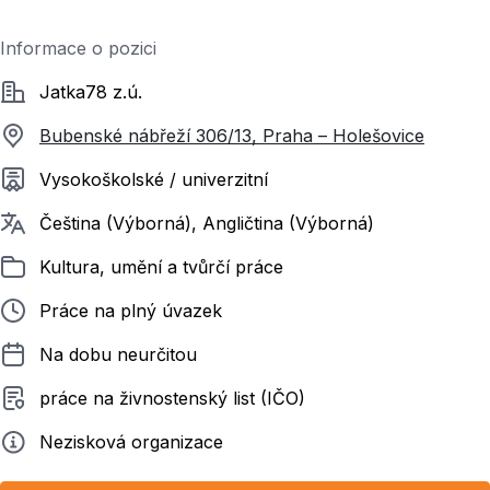
Informace o pozici
Společnost
Jatka78 z.ú.
Bubenské nábřeží 306/13, Praha – Holešovice
Požadované vzdělání
Vysokoškolské / univerzitní
Požadované jazyky
Čeština (Výborná), Angličtina (Výborná)
Zařazeno
Kultura, umění a tvůrčí práce
Typ pracovního poměru
Práce na plný úvazek
Délka pracovního poměru
Na dobu neurčitou
Typ smluvního vztahu
práce na živnostenský list (IČO)
Zadavatel
Nezisková organizace