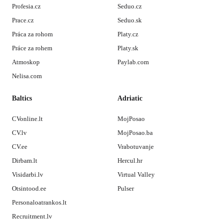
Profesia.cz
Seduo.cz
Prace.cz
Seduo.sk
Práca za rohom
Platy.cz
Práce za rohem
Platy.sk
Atmoskop
Paylab.com
Nelisa.com
Baltics
Adriatic
CVonline.lt
MojPosao
CV.lv
MojPosao.ba
CV.ee
Vrabotuvanje
Dirbam.lt
Hercul.hr
Visidarbi.lv
Virtual Valley
Otsintood.ee
Pulser
Personaloatrankos.lt
Recruitment.lv