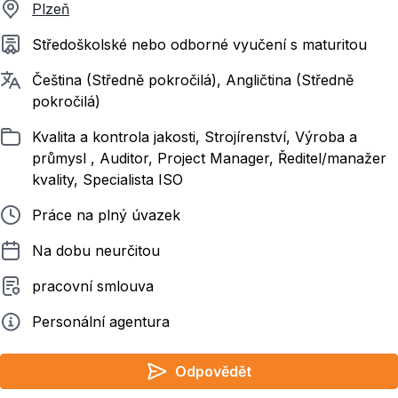
Plzeň
Požadované vzdělání
Středoškolské nebo odborné vyučení s maturitou
Požadované jazyky
Čeština (Středně pokročilá), Angličtina (Středně
pokročilá)
Zařazeno
Kvalita a kontrola jakosti, Strojírenství, Výroba a
průmysl , Auditor, Project Manager, Ředitel/manažer
kvality, Specialista ISO
Typ pracovního poměru
Práce na plný úvazek
Délka pracovního poměru
Na dobu neurčitou
Typ smluvního vztahu
pracovní smlouva
Zadavatel
Personální agentura
Odpovědět