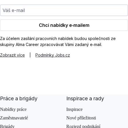
Váš e-mail
Chci nabídky e‑mailem
Za účelem zasílání pracovních nabídek budou společnosti ze
skupiny Alma Career zpracovávat Vámi zadaný e‑mail.
Zobrazit více
|
Podmínky Jobs.cz
Práce a brigády
Inspirace a rady
Nabídky práce
Inspirace
Zaměstnavatelé
Nové příležitosti
Brigády
Rozjezd podnikání