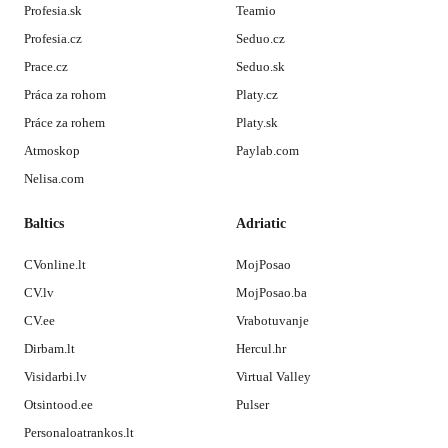
Profesia.sk
Teamio
Profesia.cz
Seduo.cz
Prace.cz
Seduo.sk
Práca za rohom
Platy.cz
Práce za rohem
Platy.sk
Atmoskop
Paylab.com
Nelisa.com
Baltics
Adriatic
CVonline.lt
MojPosao
CV.lv
MojPosao.ba
CV.ee
Vrabotuvanje
Dirbam.lt
Hercul.hr
Visidarbi.lv
Virtual Valley
Otsintood.ee
Pulser
Personaloatrankos.lt