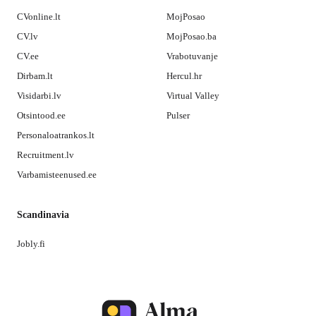
CVonline.lt
MojPosao
CV.lv
MojPosao.ba
CV.ee
Vrabotuvanje
Dirbam.lt
Hercul.hr
Visidarbi.lv
Virtual Valley
Otsintood.ee
Pulser
Personaloatrankos.lt
Recruitment.lv
Varbamisteenused.ee
Scandinavia
Jobly.fi