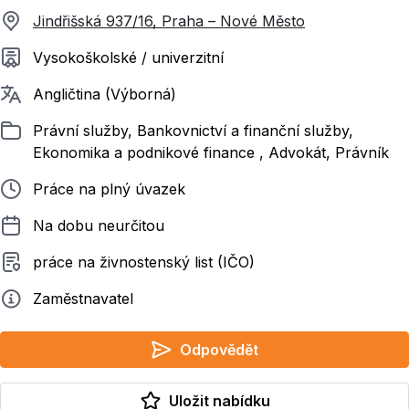
Jindřišská 937/16, Praha – Nové Město
Požadované vzdělání
Vysokoškolské / univerzitní
Požadované jazyky
Angličtina (Výborná)
Zařazeno
Právní služby, Bankovnictví a finanční služby,
Ekonomika a podnikové finance , Advokát, Právník
Typ pracovního poměru
Práce na plný úvazek
Délka pracovního poměru
Na dobu neurčitou
Typ smluvního vztahu
práce na živnostenský list (IČO)
Zadavatel
Zaměstnavatel
Odpovědět
Uložit nabídku