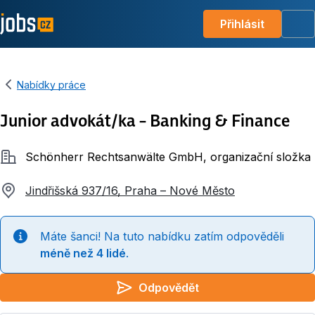
Přihlásit
Me
Nabídky práce
Junior advokát/ka – Banking & Finance
Společnost
Schönherr Rechtsanwälte GmbH, organizační složka
Jindřišská 937/16, Praha – Nové Město
Máte šanci! Na tuto nabídku zatím odpověděli
méně než 4 lidé
.
Odpovědět