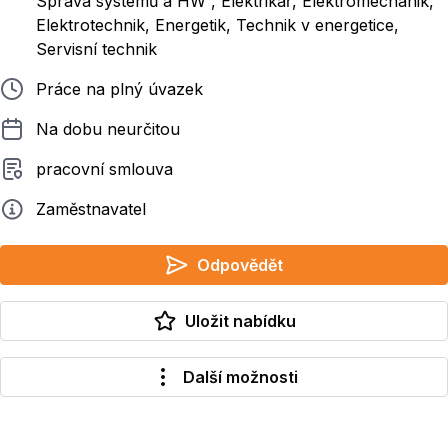
Správa systémů a HW , Elektrikář, Elektromechanik,
Elektrotechnik, Energetik, Technik v energetice,
Servisní technik
Typ pracovního poměru
Práce na plný úvazek
Délka pracovního poměru
Na dobu neurčitou
Typ smluvního vztahu
pracovní smlouva
Zadavatel
Zaměstnavatel
Odpovědět
Uložit nabídku
Další možnosti