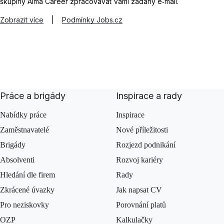
skupiny Alma Career zpracovávat Vámi zadaný e‑mail.
Zobrazit více
|
Podmínky Jobs.cz
Práce a brigády
Inspirace a rady
Nabídky práce
Inspirace
Zaměstnavatelé
Nové příležitosti
Brigády
Rozjezd podnikání
Absolventi
Rozvoj kariéry
Hledání dle firem
Rady
Zkrácené úvazky
Jak napsat CV
Pro neziskovky
Porovnání platů
OZP
Kalkulačky