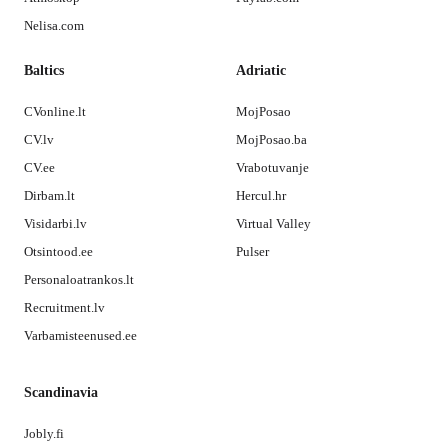
Nelisa.com
Baltics
Adriatic
CVonline.lt
MojPosao
CV.lv
MojPosao.ba
CV.ee
Vrabotuvanje
Dirbam.lt
Hercul.hr
Visidarbi.lv
Virtual Valley
Otsintood.ee
Pulser
Personaloatrankos.lt
Recruitment.lv
Varbamisteenused.ee
Scandinavia
Jobly.fi