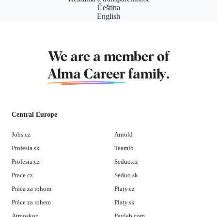
Čeština
English
We are a member of
Alma Career
family.
Central Europe
Jobs.cz
Arnold
Profesia.sk
Teamio
Profesia.cz
Seduo.cz
Prace.cz
Seduo.sk
Práca za rohom
Platy.cz
Práce za rohem
Platy.sk
Atmoskop
Paylab.com