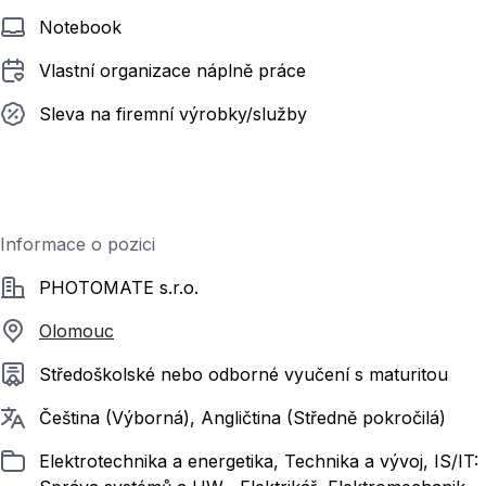
Notebook
Vlastní organizace náplně práce
Sleva na firemní výrobky/služby
Informace o pozici
Společnost
PHOTOMATE s.r.o.
Olomouc
Požadované vzdělání
Středoškolské nebo odborné vyučení s maturitou
Požadované jazyky
Čeština (Výborná), Angličtina (Středně pokročilá)
Zařazeno
Elektrotechnika a energetika, Technika a vývoj, IS/IT: