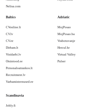
Nelisa.com
Baltics
Adriatic
CVonline.lt
MojPosao
CV.lv
MojPosao.ba
CV.ee
Vrabotuvanje
Dirbam.lt
Hercul.hr
Visidarbi.lv
Virtual Valley
Otsintood.ee
Pulser
Personaloatrankos.lt
Recruitment.lv
Varbamisteenused.ee
Scandinavia
Jobly.fi