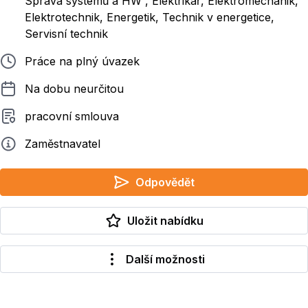
Správa systémů a HW , Elektrikář, Elektromechanik,
Elektrotechnik, Energetik, Technik v energetice,
Servisní technik
Typ pracovního poměru
Práce na plný úvazek
Délka pracovního poměru
Na dobu neurčitou
Typ smluvního vztahu
pracovní smlouva
Zadavatel
Zaměstnavatel
Odpovědět
Uložit nabídku
Další možnosti