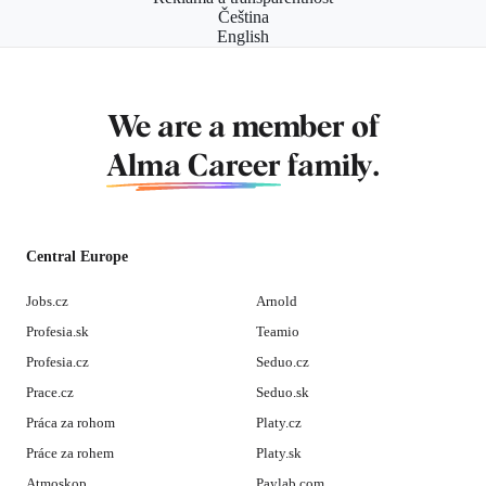
Čeština
English
We are a member of
Alma Career
family.
Central Europe
Jobs.cz
Arnold
Profesia.sk
Teamio
Profesia.cz
Seduo.cz
Prace.cz
Seduo.sk
Práca za rohom
Platy.cz
Práce za rohem
Platy.sk
Atmoskop
Paylab.com