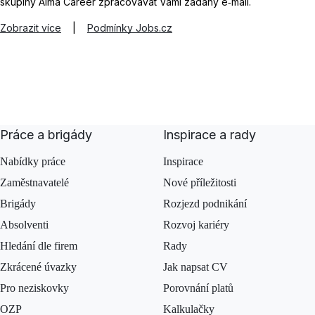
skupiny Alma Career zpracovávat Vámi zadaný e‑mail.
Zobrazit více
|
Podmínky Jobs.cz
Práce a brigády
Inspirace a rady
Nabídky práce
Inspirace
Zaměstnavatelé
Nové příležitosti
Brigády
Rozjezd podnikání
Absolventi
Rozvoj kariéry
Hledání dle firem
Rady
Zkrácené úvazky
Jak napsat CV
Pro neziskovky
Porovnání platů
OZP
Kalkulačky