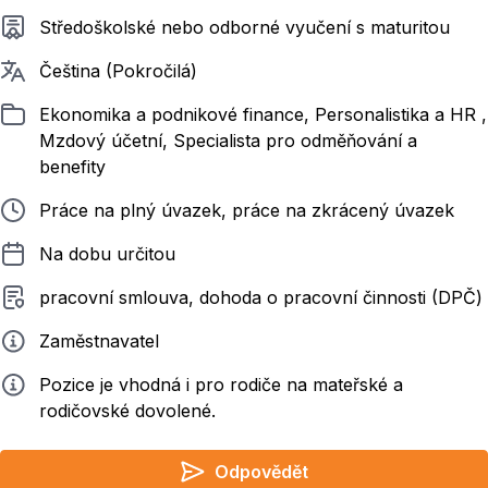
Požadované vzdělání
Středoškolské nebo odborné vyučení s maturitou
Požadované jazyky
Čeština (Pokročilá)
Zařazeno
Ekonomika a podnikové finance, Personalistika a HR ,
Mzdový účetní, Specialista pro odměňování a
benefity
Typ pracovního poměru
Práce na plný úvazek, práce na zkrácený úvazek
Délka pracovního poměru
Na dobu určitou
Typ smluvního vztahu
pracovní smlouva, dohoda o pracovní činnosti (DPČ)
Zadavatel
Zaměstnavatel
Info
Pozice je vhodná i pro rodiče na mateřské a
rodičovské dovolené.
Odpovědět