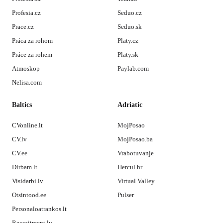
Profesia.cz
Seduo.cz
Prace.cz
Seduo.sk
Práca za rohom
Platy.cz
Práce za rohem
Platy.sk
Atmoskop
Paylab.com
Nelisa.com
Baltics
Adriatic
CVonline.lt
MojPosao
CV.lv
MojPosao.ba
CV.ee
Vrabotuvanje
Dirbam.lt
Hercul.hr
Visidarbi.lv
Virtual Valley
Otsintood.ee
Pulser
Personaloatrankos.lt
Recruitment.lv