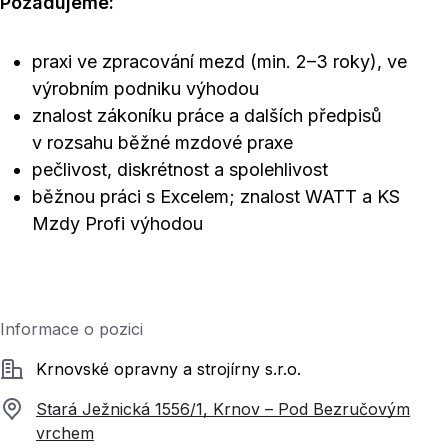
Požadujeme:
praxi ve zpracování mezd (min. 2–3 roky), ve
výrobním podniku výhodou
znalost zákoníku práce a dalších předpisů
v rozsahu běžné mzdové praxe
pečlivost, diskrétnost a spolehlivost
běžnou práci s Excelem; znalost WATT a KS
Mzdy Profi výhodou
Informace o pozici
Společnost
Krnovské opravny a strojírny s.r.o.
Stará Ježnická 1556/1, Krnov – Pod Bezručovým
vrchem