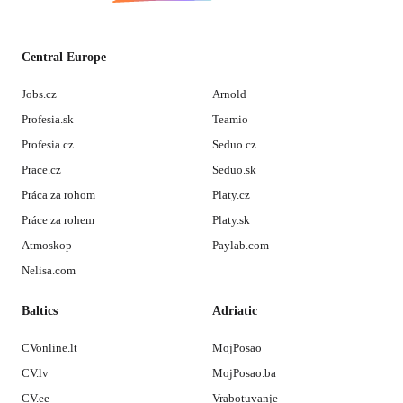
Central Europe
Jobs.cz
Arnold
Profesia.sk
Teamio
Profesia.cz
Seduo.cz
Prace.cz
Seduo.sk
Práca za rohom
Platy.cz
Práce za rohem
Platy.sk
Atmoskop
Paylab.com
Nelisa.com
Baltics
Adriatic
CVonline.lt
MojPosao
CV.lv
MojPosao.ba
CV.ee
Vrabotuvanje