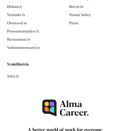
Dirbam.lt
Hercul.hr
Visidarbi.lv
Virtual Valley
Otsintood.ee
Pulser
Personaloatrankos.lt
Recruitment.lv
Varbamisteenused.ee
Scandinavia
Jobly.fi
A better world of work for
everyone
.