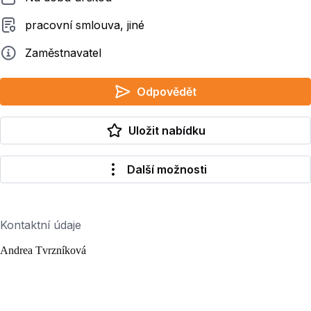
Typ smluvního vztahu
pracovní smlouva, jiné
Zadavatel
Zaměstnavatel
Odpovědět
Uložit nabídku
Další možnosti
Kontaktní údaje
Andrea Tvrzníková