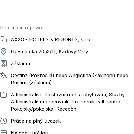
Informace o pozici
Společnost
AXXOS HOTELS & RESORTS, s.r.o.
Nová louka 2053/11, Karlovy Vary
Požadované vzdělání
Základní
Požadované jazyky
Čeština (Pokročilá) nebo Angličtina (Základní) nebo
Ruština (Základní)
Zařazeno
Administrativa, Cestovní ruch a ubytování, Služby ,
Administrativní pracovník, Pracovník call centra,
Pokojský/pokojská, Recepční
Typ pracovního poměru
Práce na plný úvazek
Délka pracovního poměru
Na dobu určitou