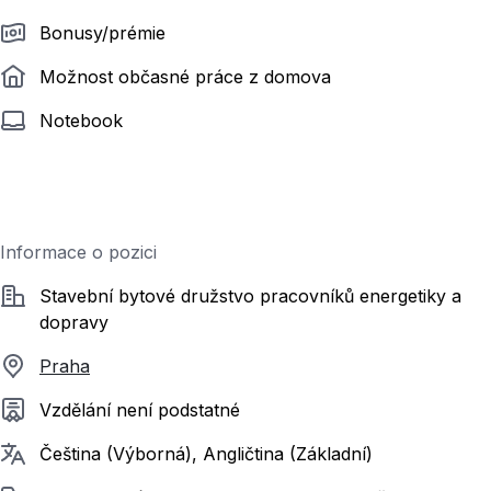
Bonusy/prémie
Možnost občasné práce z domova
Notebook
Informace o pozici
Společnost
Stavební bytové družstvo pracovníků energetiky a
dopravy
Praha
Požadované vzdělání
Vzdělání není podstatné
Požadované jazyky
Čeština (Výborná), Angličtina (Základní)