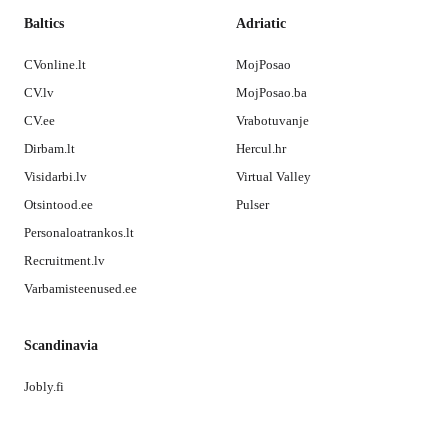
Baltics
Adriatic
CVonline.lt
MojPosao
CV.lv
MojPosao.ba
CV.ee
Vrabotuvanje
Dirbam.lt
Hercul.hr
Visidarbi.lv
Virtual Valley
Otsintood.ee
Pulser
Personaloatrankos.lt
Recruitment.lv
Varbamisteenused.ee
Scandinavia
Jobly.fi