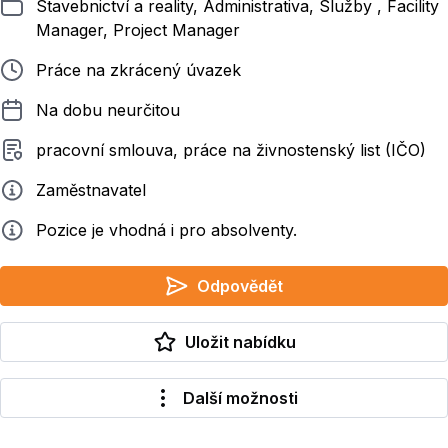
Zařazeno
Stavebnictví a reality, Administrativa, Služby , Facility
Manager, Project Manager
Typ pracovního poměru
Práce na zkrácený úvazek
Délka pracovního poměru
Na dobu neurčitou
Typ smluvního vztahu
pracovní smlouva, práce na živnostenský list (IČO)
Zadavatel
Zaměstnavatel
Info
Pozice je vhodná i pro absolventy.
Odpovědět
Uložit nabídku
Další možnosti