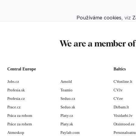
Používáme cookies
, viz
Z
We are a member o
Central Europe
Baltics
Jobs.cz
Arnold
CVonline.lt
Profesia.sk
Teamio
CV.lv
Profesia.cz
Seduo.cz
CV.ee
Prace.cz
Seduo.sk
Dirbam.lt
Práca za rohom
Platy.cz
Visidarbi.lv
Práce za rohem
Platy.sk
Otsintood.ee
Atmoskop
Paylab.com
Personaloatra