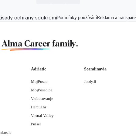
ásady ochrany soukromí
Podmínky používání
Reklama a transpare
f
Alma Career
family.
Adriatic
Scandinavia
MojPosao
Jobly.fi
MojPosao.ba
Vrabotuvanje
Hercul.hr
Virtual Valley
Pulser
nkos.lt