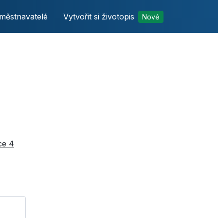
městnavatelé
Vytvořit si životopis
Nové
ce 4