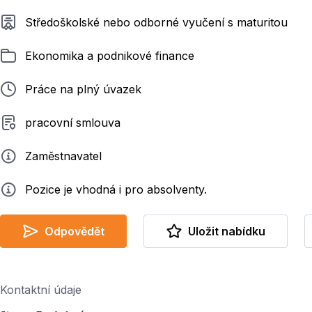
Požadované vzdělání
Středoškolské nebo odborné vyučení s maturitou
Zařazeno
Ekonomika a podnikové finance
Typ pracovního poměru
Práce na plný úvazek
Typ smluvního vztahu
pracovní smlouva
Zadavatel
Zaměstnavatel
Info
Pozice je vhodná i pro absolventy.
Odpovědět
Uložit nabídku
Kontaktní údaje