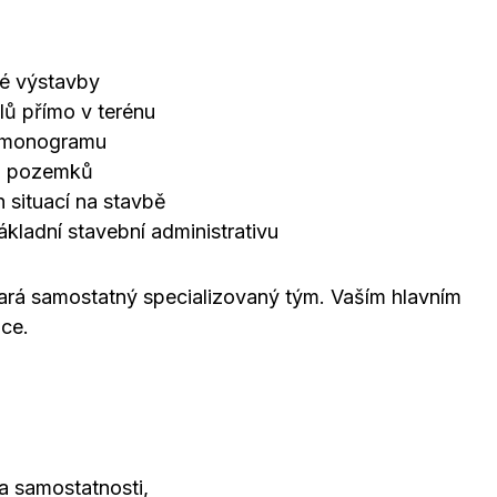
vé výstavby
lů přímo v terénu
armonogramu
eli pozemků
 situací na stavbě
ákladní stavební administrativu
tará samostatný specializovaný tým. Vaším hlavním
áce.
 samostatnosti,