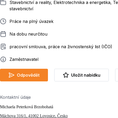
Zařazeno
Stavebnictví a reality, Elektrotechnika a energetika,
stavebnictví
Typ pracovního poměru
Práce na plný úvazek
Délka pracovního poměru
Na dobu neurčitou
Typ smluvního vztahu
pracovní smlouva, práce na živnostenský list (IČO)
Zadavatel
Zaměstnavatel
Odpovědět
Uložit nabídku
Kontaktní údaje
Michaela Peterková Brzobohatá
Máchova 316/1, 41002 Lovosice, Česko