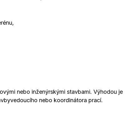
erénu,
iovými nebo inženýrskými stavbami. Výhodou je
tavbyvedoucího nebo koordinátora prací.