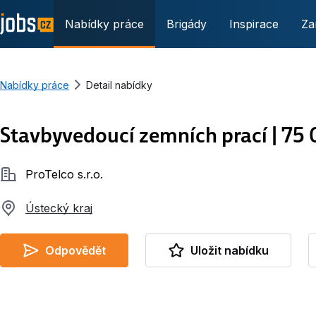
Nabídky práce
Brigády
Inspirace
Za
Nabídky práce
Detail nabídky
Stavbyvedoucí zemních prací | 75
Společnost
ProTelco s.r.o.
Ústecký kraj
Odpovědět
Uložit nabídku