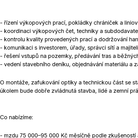
- řízení výkopových prací, pokládky chrániček a linio
- koordinaci výkopových čet, techniky a subdodavate
- kontrolu kvality provedených prací a dodržování h
- komunikaci s investorem, úřady, správci sítí a majit
- řešení vstupů na pozemky, předávání tras a běžných
- vedení stavebního deníku, objednávání materiálu a z
O montáže, zafukování optiky a technickou část se s
úkolem bude dobře zvládnutá stavba, lidé a zemní pr
Co nabízíme:
- mzdu 75 000–95 000 Kč měsíčně podle zkušeností a