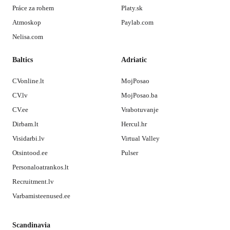
Práce za rohem
Platy.sk
Atmoskop
Paylab.com
Nelisa.com
Baltics
Adriatic
CVonline.lt
MojPosao
CV.lv
MojPosao.ba
CV.ee
Vrabotuvanje
Dirbam.lt
Hercul.hr
Visidarbi.lv
Virtual Valley
Otsintood.ee
Pulser
Personaloatrankos.lt
Recruitment.lv
Varbamisteenused.ee
Scandinavia