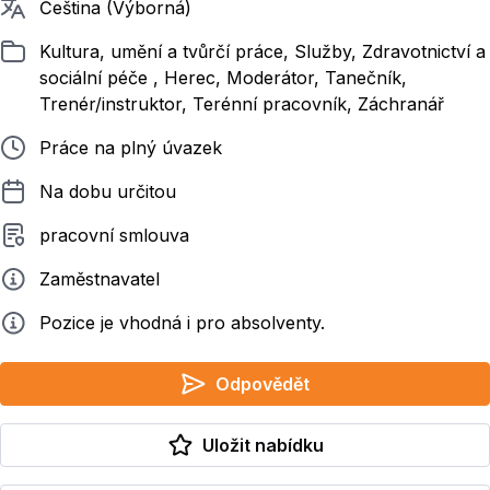
Požadované jazyky
Čeština (Výborná)
Zařazeno
Kultura, umění a tvůrčí práce, Služby, Zdravotnictví a
sociální péče , Herec, Moderátor, Tanečník,
Trenér/instruktor, Terénní pracovník, Záchranář
Typ pracovního poměru
Práce na plný úvazek
Délka pracovního poměru
Na dobu určitou
Typ smluvního vztahu
pracovní smlouva
Zadavatel
Zaměstnavatel
Info
Pozice je vhodná i pro absolventy.
Odpovědět
Uložit nabídku