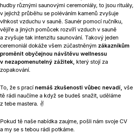
hudby různými saunovými ceremoniály, to jsou rituály,
v jejichž průběhu se poléváním kamenů zvyšuje
vlhkost vzduchu v sauně. Saunér pomocí ručníku,
vějíře a jiných pomůcek rozvíří vzduch v sauně
a zvyšuje tak intenzitu saunování. Takový jeden
ceremoniál dokáže všem zúčastněným
zákazníkům
proměnit obyčejnou návštěvu wellnessu
v nezapomenutelný zážitek,
který stojí za
zopakování.
To, že s prací
nemáš zkušenosti vůbec nevadí,
vše
tě rádi naučíme a když se budeš snažit, uděláme
z tebe mastera. ✌
Pokud tě naše nabídka zaujme, pošli nám svoje CV
a my se s tebou rádi potkáme.