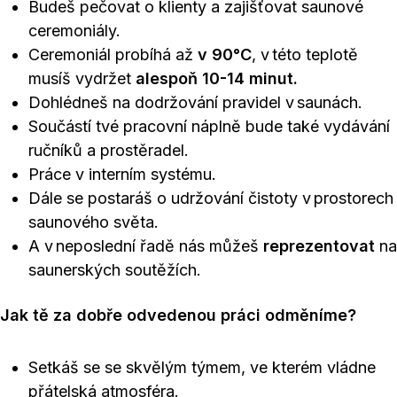
Budeš pečovat o klienty a zajišťovat saunové
ceremoniály.
Ceremoniál probíhá až
v 90°C
, v této teplotě
musíš vydržet
alespoň 10-14 minut.
Dohlédneš na dodržování pravidel v saunách.
Součástí tvé pracovní náplně bude také vydávání
ručníků a prostěradel.
Práce v interním systému.
Dále se postaráš o udržování čistoty v prostorech
saunového světa.
A v neposlední řadě nás můžeš
reprezentovat
na
saunerských soutěžích.
Jak tě za dobře odvedenou práci odměníme?
Setkáš se se skvělým týmem, ve kterém vládne
přátelská atmosféra.