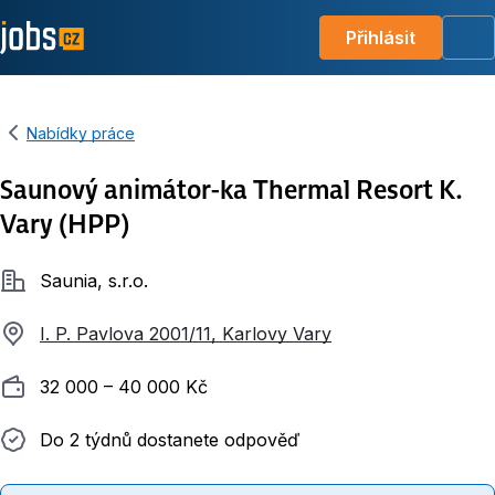
Přihlásit
Me
Nabídky práce
Saunový animátor-ka Thermal Resort K.
Vary (HPP)
Společnost
Saunia, s.r.o.
I. P. Pavlova 2001/11, Karlovy Vary
Plat
32 000 ‍–‍ 40 000 Kč
Do 2 týdnů dostanete odpověď
Do 2 týdnů dostanete odpověď